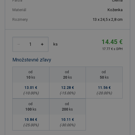
Farba
čierna
Materiál
Koženka
Rozmery
13 x 24,5 x 2,8 cm
14.45 €
ks
17.77 € s DPH
Množstevné zľavy
od
od
od
10
ks
20
ks
50
ks
13.01 €
12.28 €
11.56 €
(-
10.00
%)
(-
15.00
%)
(-
20.00
%)
od
od
100
ks
200
ks
10.84 €
10.11 €
(-
25.00
%)
(-
30.00
%)