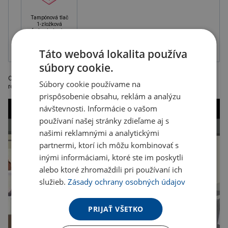
Tampónová tlač
1-zložková
farba, balené v
krabičke
Táto webová lokalita používa
súbory cookie.
Cestovné púzdro na doklady s viacerými priehradkami z koženky,
Súbory cookie používame na
rozmer 13 x 24,5 x 2,2 cm
prispôsobenie obsahu, reklám a analýzu
návštevnosti. Informácie o vašom
používaní našej stránky zdieľame aj s
našimi reklamnými a analytickými
partnermi, ktorí ich môžu kombinovať s
inými informáciami, ktoré ste im poskytli
alebo ktoré zhromaždili pri používaní ich
služieb.
Zásady ochrany osobných údajov
PRIJAŤ VŠETKO