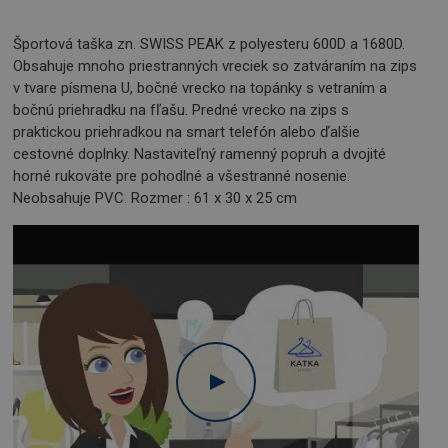
Športová taška zn. SWISS PEAK z polyesteru 600D a 1680D.
Obsahuje mnoho priestranných vreciek so zatváraním na zips
v tvare písmena U, bočné vrecko na topánky s vetraním a
bočnú priehradku na fľašu. Predné vrecko na zips s
praktickou priehradkou na smart telefón alebo ďalšie
cestovné doplnky. Nastaviteľný ramenný popruh a dvojité
horné rukoväte pre pohodlné a všestranné nosenie.
Neobsahuje PVC. Rozmer : 61 x 30 x 25 cm