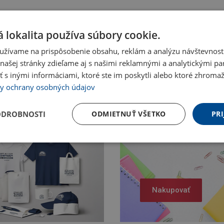
 lokalita používa súbory cookie.
užívame na prispôsobenie obsahu, reklám a analýzu návštevnosti
ašej stránky zdieľame aj s našimi reklamnými a analytickými par
 inými informáciami, ktoré ste im poskytli alebo ktoré zhromažd
y ochrany osobných údajov
ODROBNOSTI
ODMIETNUŤ VŠETKO
PRI
Nakupovať