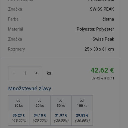
Značka
SWISS PEAK
Farba
čierna
Materiál
Polyester, Polyester
Značka
Swiss Peak
Rozmery
25 x 30 x 61 cm
42.62 €
ks
52.42 € s DPH
Množstevné zľavy
od
od
od
od
10
ks
20
ks
50
ks
100
ks
36.23 €
34.10 €
31.97 €
29.83 €
(-
15.00
%)
(-
20.00
%)
(-
25.00
%)
(-
30.00
%)