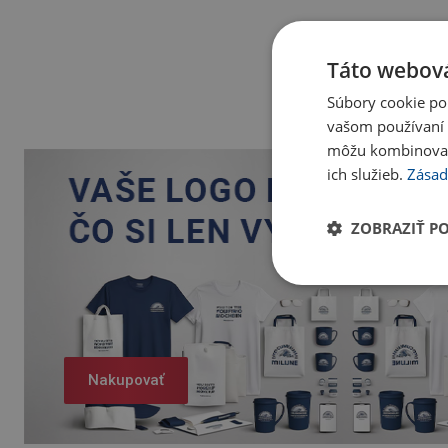
Táto webová
Súbory cookie po
vašom používaní n
môžu kombinovať s
ich služieb.
Zásad
ZOBRAZIŤ P
Nakupovať