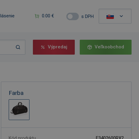
hlásenie
0.00 €
s DPH
Výpredaj
Veľkoobchod
Farba
Kód produktu
F3402600RX2