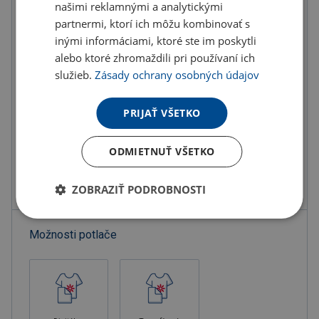
našimi reklamnými a analytickými
partnermi, ktorí ich môžu kombinovať s
Do košíka
inými informáciami, ktoré ste im poskytli
alebo ktoré zhromaždili pri používaní ich
služieb.
Zásady ochrany osobných údajov
Objednať s potlačou
PRIJAŤ VŠETKO
Doručenie
Možnosti doručenia »
Osobný odber
Výdajné miesta »
ODMIETNUŤ VŠETKO
Pridať do obľúbených
ZOBRAZIŤ PODROBNOSTI
Možnosti potlače