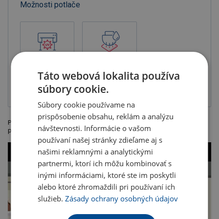
Možnosti potlače
UV tlač na biely
Tampónová tlač
podklad
1-zložková
Táto webová lokalita používa
farba, balené v
krabičke
súbory cookie.
Súbory cookie používame na
prispôsobenie obsahu, reklám a analýzu
Praktická cestovná šicia súprava vo veľkosti kreditnej karty v bielom
návštevnosti. Informácie o vašom
plastovom puzdre, rozmer 9 x 5,5 x 0,5 cm
používaní našej stránky zdieľame aj s
našimi reklamnými a analytickými
partnermi, ktorí ich môžu kombinovať s
inými informáciami, ktoré ste im poskytli
alebo ktoré zhromaždili pri používaní ich
služieb.
Zásady ochrany osobných údajov