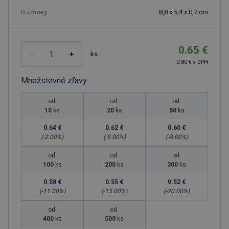
Rozmery
8,8 x 5,4 x 0,7 cm
0.65 €
ks
0.80 € s DPH
Množstevné zľavy
od
od
od
10
ks
20
ks
50
ks
0.64 €
0.62 €
0.60 €
(-
2.00
%)
(-
5.00
%)
(-
8.00
%)
od
od
od
100
ks
200
ks
300
ks
0.58 €
0.55 €
0.52 €
(-
11.00
%)
(-
15.00
%)
(-
20.00
%)
od
od
400
ks
500
ks