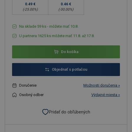
0.49 €
0.46 €
(-
25.00
%)
(-
30.00
%)
Na sklade 59 ks - môžete mať 10.8.
U partnera 1625 ks môžete mať 11.8. až 17.8.
Do košíka
Objednať s potlačou
Doručenie
Možnosti doručenia »
Osobný odber
Výdajné miesta »
Pridať do obľúbených