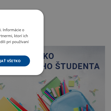
. Informácie o
tnermi, ktorí ich
ili pri používaní
JAŤ VŠETKO