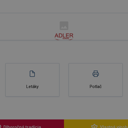
Letáky
Potlač
Dlhoročná tradícia
Vlastná výrob