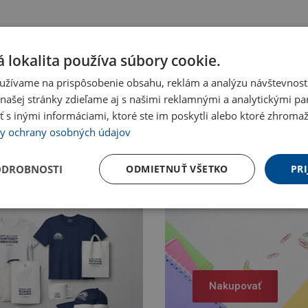
 lokalita používa súbory cookie.
užívame na prispôsobenie obsahu, reklám a analýzu návštevnosti
ašej stránky zdieľame aj s našimi reklamnými a analytickými par
 inými informáciami, ktoré ste im poskytli alebo ktoré zhromažd
y ochrany osobných údajov
ODROBNOSTI
ODMIETNUŤ VŠETKO
PRI
Nakupovať