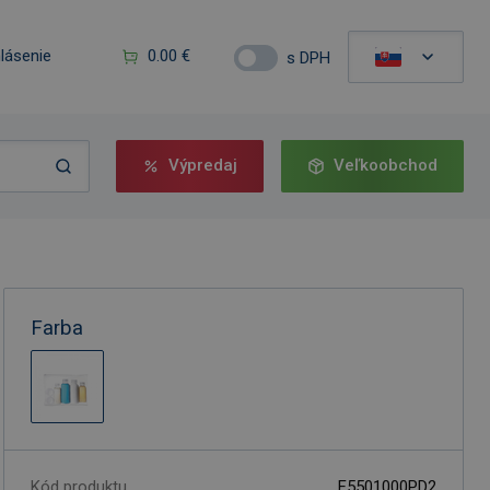
hlásenie
0.00 €
s DPH
Výpredaj
Veľkoobchod
Farba
Kód produktu
F5501000PD2