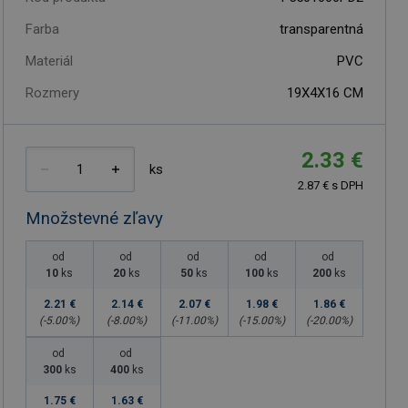
Farba
transparentná
Materiál
PVC
Rozmery
19X4X16 CM
2.33 €
ks
2.87 € s DPH
Množstevné zľavy
od
od
od
od
od
10
ks
20
ks
50
ks
100
ks
200
ks
2.21 €
2.14 €
2.07 €
1.98 €
1.86 €
(-
5.00
%)
(-
8.00
%)
(-
11.00
%)
(-
15.00
%)
(-
20.00
%)
od
od
300
ks
400
ks
1.75 €
1.63 €