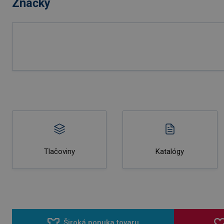
Značky
Tlačoviny
Katalógy
Široká ponuka tovaru