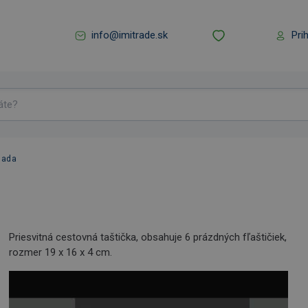
info@imitrade.sk
Pri
sada
Priesvitná cestovná taštička, obsahuje 6 prázdných fľaštičiek,
rozmer 19 x 16 x 4 cm.