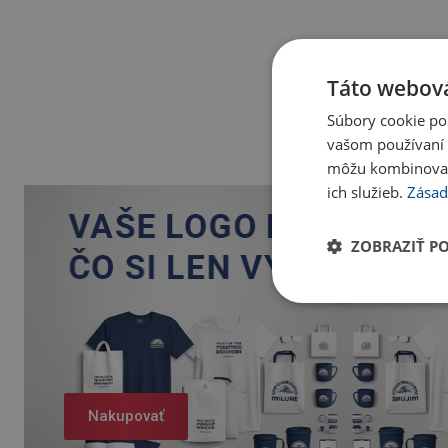
Táto webová
Súbory cookie po
vašom používaní n
môžu kombinovať s
ich služieb.
Zásad
ZOBRAZIŤ P
Nakupovať