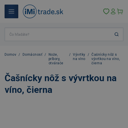
Domov
/
Domácnosť
/
Nože,
/
Vývrtky
/
Čašnícky nôž s
príbory,
na víno
vývrtkou na víno,
otvárače
čierna
Čašnícky nôž s vývrtkou na
víno, čierna