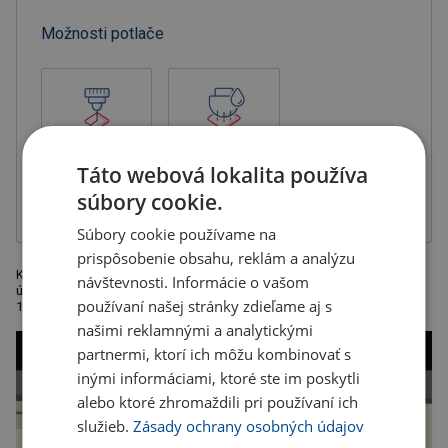
Možnosti potlače
Gravír
Tampónová tlač
Táto webová lokalita používa
2-zložková
farba, balené v
súbory cookie.
krabičke
Súbory cookie používame na
prispôsobenie obsahu, reklám a analýzu
Kovový čašnícky nôž s otváračom , rezačkou fólie a vývrtkou s 2
návštevnosti. Informácie o vašom
úrovňami zdvíhanie. Odporúčaná technológia tlače: laser L1. Rozmery:
používaní našej stránky zdieľame aj s
12,2 x 1,9 x 1,7 cm
našimi reklamnými a analytickými
partnermi, ktorí ich môžu kombinovať s
inými informáciami, ktoré ste im poskytli
alebo ktoré zhromaždili pri používaní ich
služieb.
Zásady ochrany osobných údajov