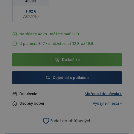
400
ks
1.02 €
(-
30.00
%)
Na sklade 42 ks - môžete mať 11.8.
U partnera 847 ks môžete mať 12.8. až 18.8.
Do košíka
Objednať s potlačou
Doručenie
Možnosti doručenia »
Osobný odber
Výdajné miesta »
Pridať do obľúbených