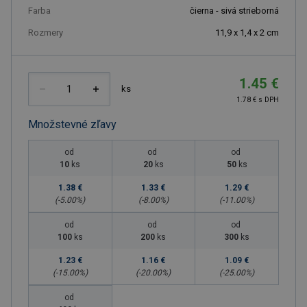
Farba
čierna - sivá strieborná
Rozmery
11,9 x 1,4 x 2 cm
1.45 €
ks
1.78 € s DPH
Množstevné zľavy
od
od
od
10
ks
20
ks
50
ks
1.38 €
1.33 €
1.29 €
(-
5.00
%)
(-
8.00
%)
(-
11.00
%)
od
od
od
100
ks
200
ks
300
ks
1.23 €
1.16 €
1.09 €
(-
15.00
%)
(-
20.00
%)
(-
25.00
%)
od