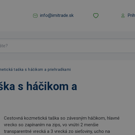
info@imitrade.sk
Pri
tická taška s háčikom a priehradkami
ka s háčikom a
Cestovná kozmetická taška so závesným háčikom, hlavné
vrecko so zapínaním na zips, vo vnútri 2 menšie
transparentné vrecká a 3 vrecká zo sieťoviny, ucho na