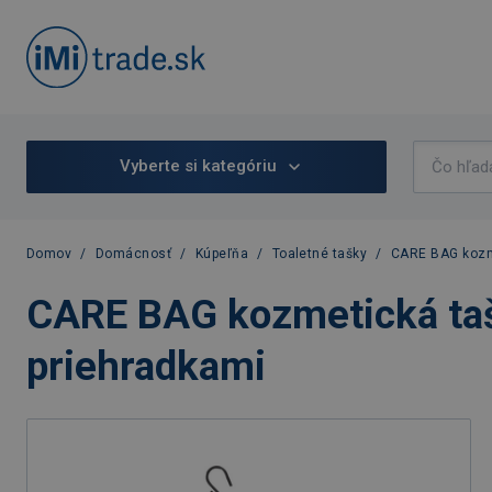
Vyberte si kategóriu
Domov
/
Domácnosť
/
Kúpeľňa
/
Toaletné tašky
/
CARE BAG kozme
CARE BAG kozmetická taš
priehradkami