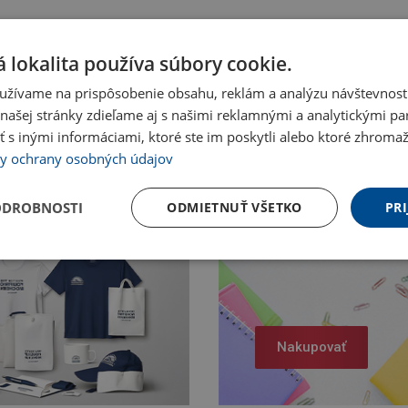
 lokalita používa súbory cookie.
užívame na prispôsobenie obsahu, reklám a analýzu návštevnosti
ašej stránky zdieľame aj s našimi reklamnými a analytickými par
 inými informáciami, ktoré ste im poskytli alebo ktoré zhromažd
y ochrany osobných údajov
ODROBNOSTI
ODMIETNUŤ VŠETKO
PRI
Nakupovať