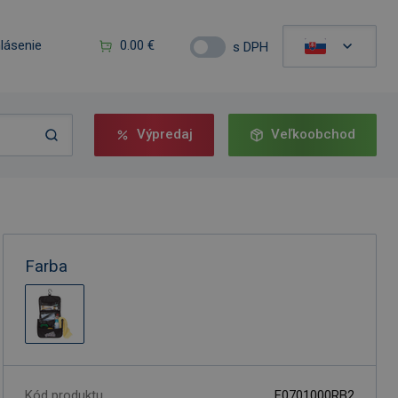
hlásenie
0.00 €
s DPH
Výpredaj
Veľkoobchod
Farba
Kód produktu
F0701000RB2