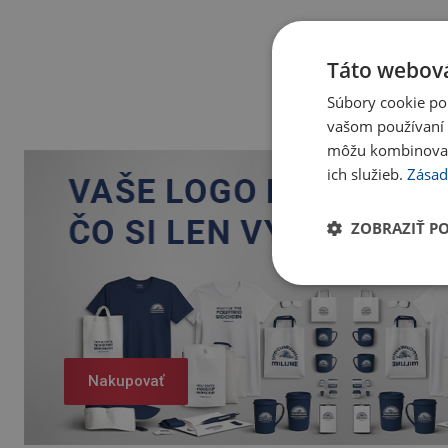
Táto webová
Súbory cookie po
vašom používaní n
môžu kombinovať s
ich služieb.
Zásad
ZOBRAZIŤ P
Nakupovať