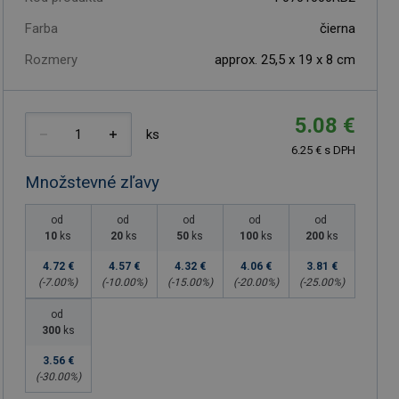
Farba
čierna
Rozmery
approx. 25,5 x 19 x 8 cm
5.08 €
ks
6.25 € s DPH
Množstevné zľavy
od
od
od
od
od
10
ks
20
ks
50
ks
100
ks
200
ks
4.72 €
4.57 €
4.32 €
4.06 €
3.81 €
(-
7.00
%)
(-
10.00
%)
(-
15.00
%)
(-
20.00
%)
(-
25.00
%)
od
300
ks
3.56 €
(-
30.00
%)