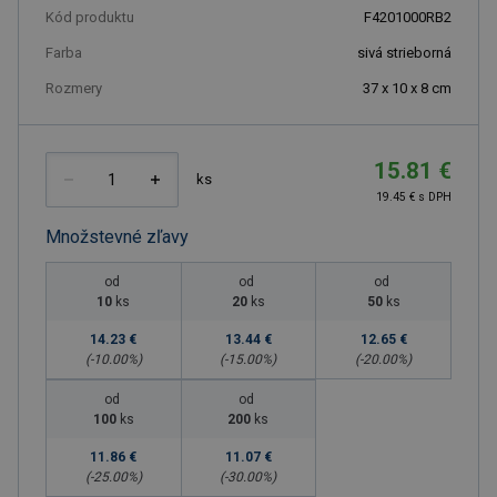
Kód produktu
F4201000RB2
Farba
sivá strieborná
Rozmery
37 x 10 x 8 cm
15.81 €
ks
19.45 € s DPH
Množstevné zľavy
od
od
od
10
ks
20
ks
50
ks
14.23 €
13.44 €
12.65 €
(-
10.00
%)
(-
15.00
%)
(-
20.00
%)
od
od
100
ks
200
ks
11.86 €
11.07 €
(-
25.00
%)
(-
30.00
%)