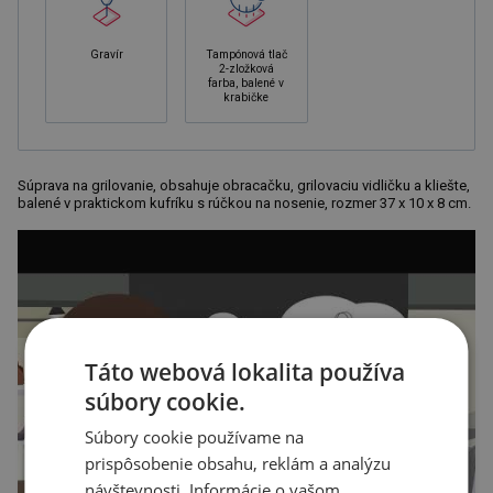
Gravír
Tampónová tlač
2-zložková
farba, balené v
krabičke
Súprava na grilovanie, obsahuje obracačku, grilovaciu vidličku a kliešte,
balené v praktickom kufríku s rúčkou na nosenie, rozmer 37 x 10 x 8 cm.
Táto webová lokalita používa
súbory cookie.
Súbory cookie používame na
prispôsobenie obsahu, reklám a analýzu
návštevnosti. Informácie o vašom