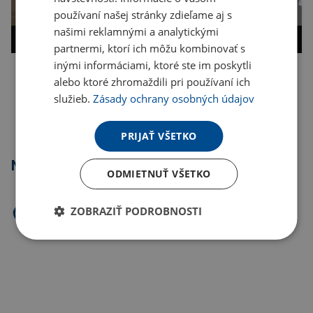
používaní našej stránky zdieľame aj s
našimi reklamnými a analytickými
partnermi, ktorí ich môžu kombinovať s
inými informáciami, ktoré ste im poskytli
alebo ktoré zhromaždili pri používaní ich
Kopírovať odkaz
služieb.
Zásady ochrany osobných údajov
PRIJAŤ VŠETKO
Najpredávanejšie
ODMIETNUŤ VŠETKO
ZOBRAZIŤ PODROBNOSTI