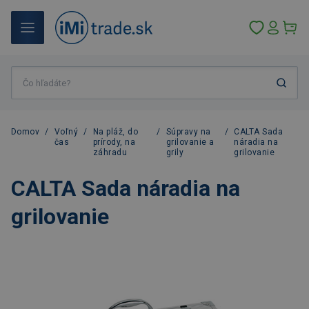
Domov
/
Voľný
/
Na pláž, do
/
Súpravy na
/
CALTA Sada
čas
prírody, na
grilovanie a
náradia na
záhradu
grily
grilovanie
CALTA Sada náradia na
grilovanie