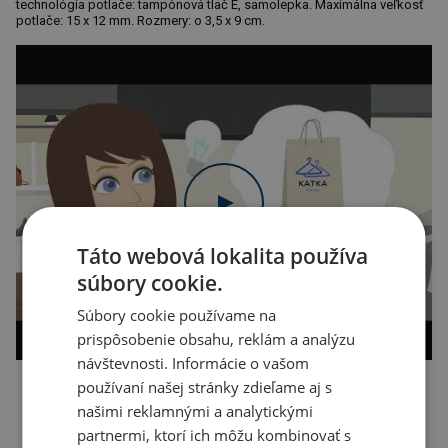
technológia potlače: tampónová tlač E, samolepka. Maximálna veľkosť
potlače: 15 x 12 mm. Rozmery: o 3,5 x 9 cm.
Táto webová lokalita používa
súbory cookie.
Súbory cookie používame na
prispôsobenie obsahu, reklám a analýzu
návštevnosti. Informácie o vašom
používaní našej stránky zdieľame aj s
Kopírovať odkaz
našimi reklamnými a analytickými
partnermi, ktorí ich môžu kombinovať s