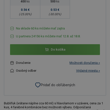
400
ks
500
ks
0.56 €
0.53 €
(-
25.00
%)
(-
30.00
%)
Na sklade 60 ks môžete mať zajtra
U partnera 24156 ks môžete mať 12.8. až 18.8.
Do košíka
Doručenie
Možnosti doručenia »
Osobný odber
Výdajné miesta »
Pridať do obľúbených
Bublifuk (vrátane náplne cca 60 ml) s hlavolamom v uzávere, cena za 1
kus, 4 farebné kombinácie bez možnosti výberu. Odporúčaná