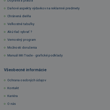
Doprava a platba
Daňové aspekty výdavkov na reklamné predmety
Chránená dielňa
Veľkostné tabuľky
Akú tlač vybrať ?
Vernostný program
Možnosti doručenia
Manuál iMi Trade - grafické podklady
Všeobecné informácie
Ochrana osobných údajov
Kontakt
Kariéra
O nás