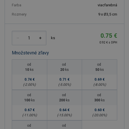
Farba
viacfarebná
Rozmery
9 x Ø3,5 cm
0.75 €
ks
0.92 € s DPH
Množstevné zľavy
od
od
od
10
ks
20
ks
50
ks
0.74 €
0.71 €
0.69 €
(-
2.00
%)
(-
5.00
%)
(-
8.00
%)
od
od
od
100
ks
200
ks
300
ks
0.67 €
0.64 €
0.60 €
(-
11.00
%)
(-
15.00
%)
(-
20.00
%)
od
od