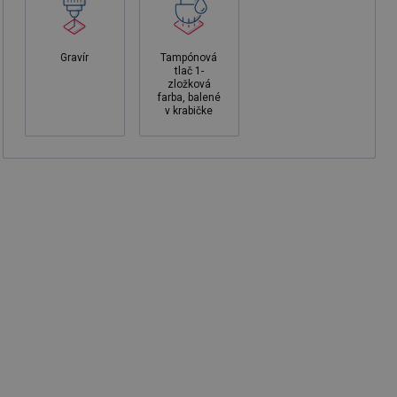
Gravír
Tampónová
tlač 1-
zložková
farba, balené
v krabičke