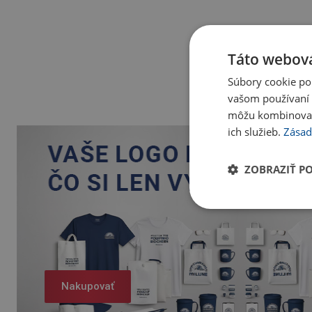
Táto webová
Súbory cookie po
vašom používaní n
môžu kombinovať s
ich služieb.
Zásad
ZOBRAZIŤ P
Nakupovať