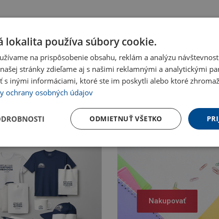
 lokalita používa súbory cookie.
užívame na prispôsobenie obsahu, reklám a analýzu návštevnosti
ašej stránky zdieľame aj s našimi reklamnými a analytickými par
 inými informáciami, ktoré ste im poskytli alebo ktoré zhromažd
y ochrany osobných údajov
ODROBNOSTI
ODMIETNUŤ VŠETKO
PRI
Nakupovať