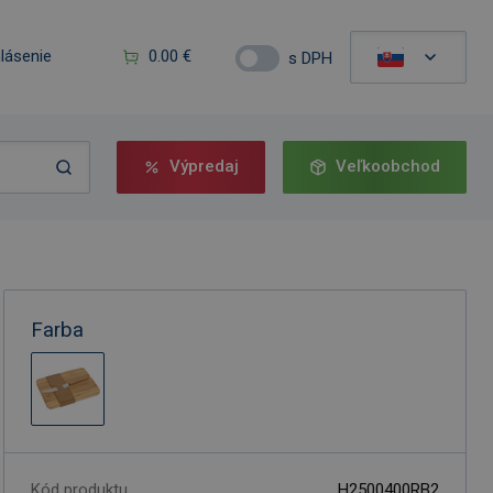
hlásenie
0.00 €
s DPH
Výpredaj
Veľkoobchod
Farba
Kód produktu
H2500400RB2