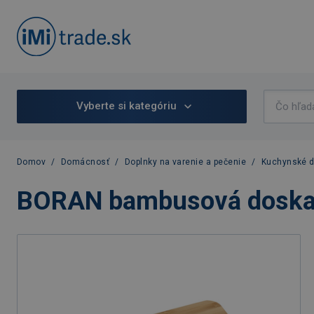
Vyberte si kategóriu
Domov
/
Domácnosť
/
Doplnky na varenie a pečenie
/
Kuchynské d
BORAN bambusová doska n