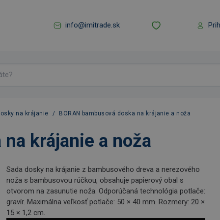
info@imitrade.sk
Pri
osky na krájanie
/
BORAN bambusová doska na krájanie a noža
a krájanie a noža
Sada dosky na krájanie z bambusového dreva a nerezového
noža s bambusovou rúčkou, obsahuje papierový obal s
otvorom na zasunutie noža. Odporúčaná technológia potlače:
gravír. Maximálna veľkosť potlače: 50 × 40 mm. Rozmery: 20 ×
15 × 1,2 cm.