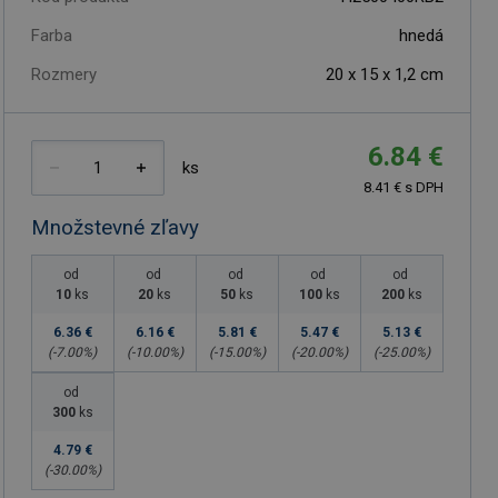
Farba
hnedá
Rozmery
20 x 15 x 1,2 cm
6.84 €
ks
8.41 € s DPH
Množstevné zľavy
od
od
od
od
od
10
ks
20
ks
50
ks
100
ks
200
ks
6.36 €
6.16 €
5.81 €
5.47 €
5.13 €
(-
7.00
%)
(-
10.00
%)
(-
15.00
%)
(-
20.00
%)
(-
25.00
%)
od
300
ks
4.79 €
(-
30.00
%)