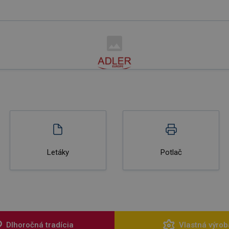
Letáky
Potlač
Dlhoročná tradícia
Vlastná výrob