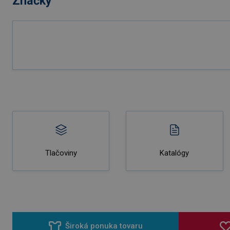
Značky
Tlačoviny
Katalógy
Široká ponuka tovaru