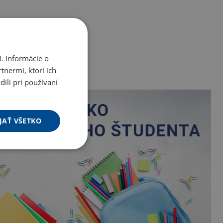
. Informácie o
tnermi, ktorí ich
ili pri používaní
JAŤ VŠETKO