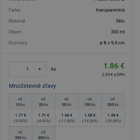
Farba
transparentná
Materiál
Sklo
Objem
300
ml
Rozmery
ø 8 x 9,4 cm
1.86 €
ks
2.29 € s DPH
Množstevné zľavy
od
od
od
od
od
10
ks
20
ks
50
ks
100
ks
200
ks
1.77 €
1.71 €
1.66 €
1.58 €
1.49 €
(-
5.00
%)
(-
8.00
%)
(-
11.00
%)
(-
15.00
%)
(-
20.00
%)
od
od
300
ks
400
ks