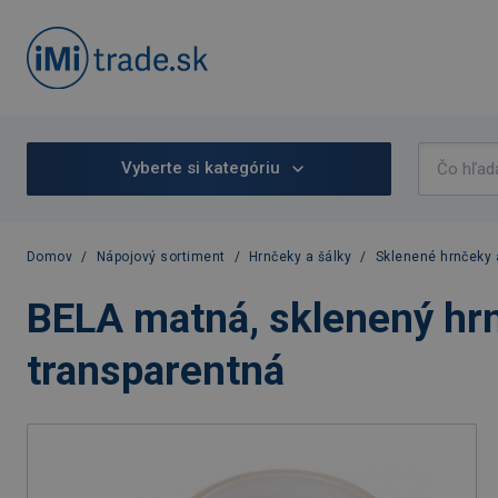
Vyberte si kategóriu
Domov
/
Nápojový sortiment
/
Hrnčeky a šálky
/
Sklenené hrnčeky 
BELA matná, sklenený hr
transparentná