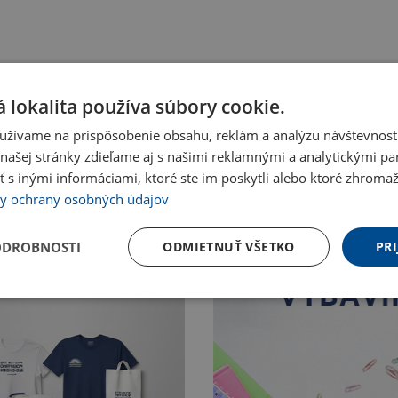
 lokalita používa súbory cookie.
užívame na prispôsobenie obsahu, reklám a analýzu návštevnosti
ašej stránky zdieľame aj s našimi reklamnými a analytickými par
 inými informáciami, ktoré ste im poskytli alebo ktoré zhromažd
y ochrany osobných údajov
ODROBNOSTI
ODMIETNUŤ VŠETKO
PRI