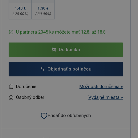
1.40 €
1.30 €
(-
25.00
%)
(-
30.00
%)
U partnera 2045 ks môžete mať 12.8. až 18.8.
Do košíka
Objednať s potlačou
Doručenie
Možnosti doručenia »
Osobný odber
Výdajné miesta »
Pridať do obľúbených