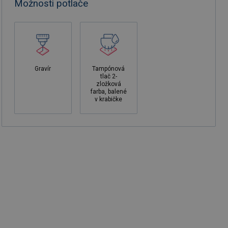
Možnosti potlače
Gravír
Tampónová
tlač 2-
zložková
farba, balené
v krabičke