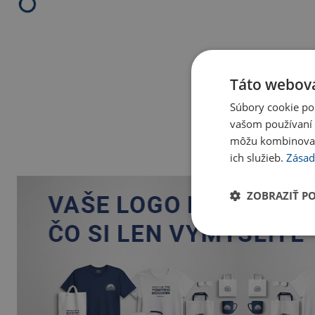
Táto webová
Súbory cookie po
vašom používaní n
môžu kombinovať s
ich služieb.
Zásad
ZOBRAZIŤ P