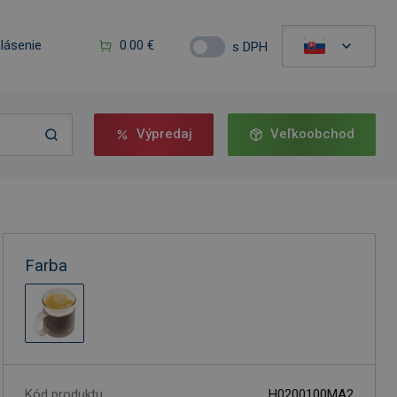
hlásenie
0.00 €
s DPH
Výpredaj
Veľkoobchod
Farba
Kód produktu
H0200100MA2