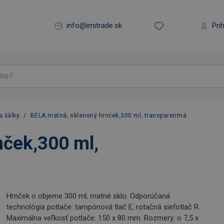
info@imitrade.sk
Pri
a šálky
/
BELA matná, sklenený hrnček,300 ml, transparentná
nček,300 ml,
Hrnček o objeme 300 ml, matné sklo. Odporúčaná
technológia potlače: tampónová tlač E, rotačná sieťotlač R.
Maximálna veľkosť potlače: 150 x 80 mm. Rozmery: o 7,5 x