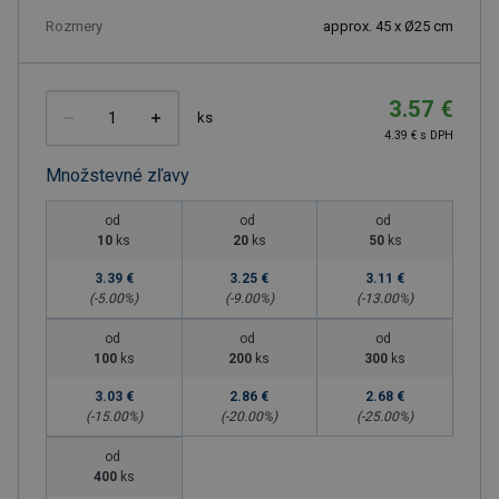
Rozmery
approx. 45 x Ø25 cm
3.57 €
ks
4.39 € s DPH
Množstevné zľavy
od
od
od
10
ks
20
ks
50
ks
3.39 €
3.25 €
3.11 €
(-
5.00
%)
(-
9.00
%)
(-
13.00
%)
od
od
od
100
ks
200
ks
300
ks
3.03 €
2.86 €
2.68 €
(-
15.00
%)
(-
20.00
%)
(-
25.00
%)
od
400
ks