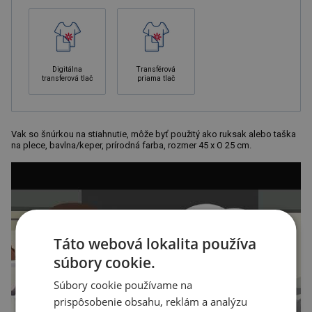
Digitálna
Transférová
transferová tlač
priama tlač
Vak so šnúrkou na stiahnutie, môže byť použitý ako ruksak alebo taška
na plece, bavlna/keper, prírodná farba, rozmer 45 x O 25 cm.
Táto webová lokalita používa
súbory cookie.
Súbory cookie používame na
prispôsobenie obsahu, reklám a analýzu