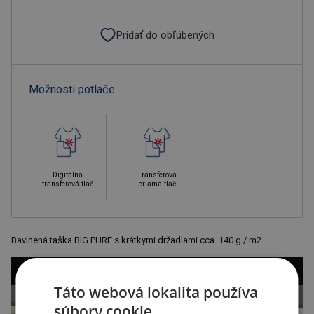
Pridať do obľúbených
Možnosti potlače
Digitálna
Transférová
transferová tlač
priama tlač
Bavlnená taška BIG PURE s krátkymi držadlami cca. 140 g / m2
Táto webová lokalita používa
súbory cookie.