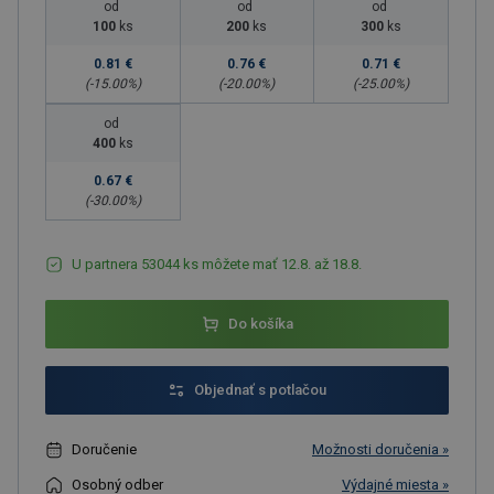
od
od
od
100
ks
200
ks
300
ks
0.81 €
0.76 €
0.71 €
(-
15.00
%)
(-
20.00
%)
(-
25.00
%)
od
400
ks
0.67 €
(-
30.00
%)
U partnera 53044 ks môžete mať 12.8. až 18.8.
Do košíka
Objednať s potlačou
Doručenie
Možnosti doručenia »
Osobný odber
Výdajné miesta »