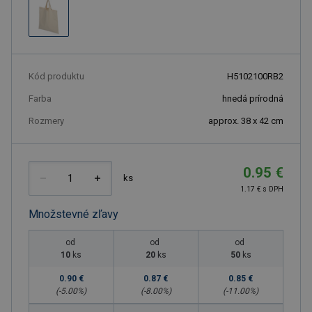
Kód produktu
H5102100RB2
Farba
hnedá prírodná
Rozmery
approx. 38 x 42 cm
0.95 €
ks
1.17 € s DPH
Množstevné zľavy
od
od
od
10
ks
20
ks
50
ks
0.90 €
0.87 €
0.85 €
(-
5.00
%)
(-
8.00
%)
(-
11.00
%)