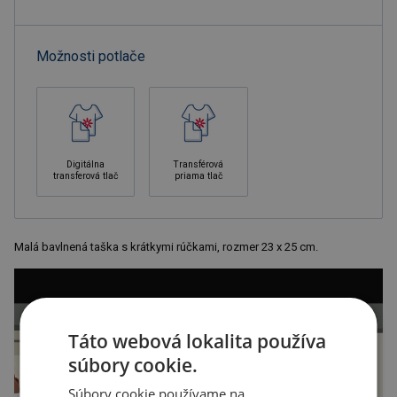
Možnosti potlače
Digitálna
Transférová
transferová tlač
priama tlač
Malá bavlnená taška s krátkymi rúčkami, rozmer 23 x 25 cm.
Táto webová lokalita používa
súbory cookie.
Súbory cookie používame na