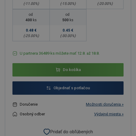
(-
11.00
%)
(-
15.00
%)
(-
20.00
%)
od
od
400
ks
500
ks
0.48 €
0.45 €
(-
25.00
%)
(-
30.00
%)
U partnera 36489 ks môžete mať 12.8. až 18.8.
Do košíka
Objednať s potlačou
Doručenie
Možnosti doručenia »
Osobný odber
Výdajné miesta »
Pridať do obľúbených