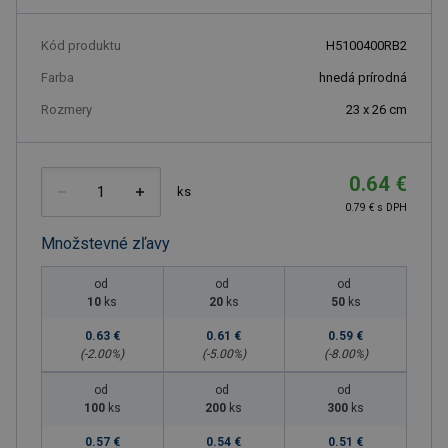
Kód produktu
H5100400RB2
Farba
hnedá prírodná
Rozmery
23 x 26 cm
0.64 €
ks
0.79 € s DPH
Množstevné zľavy
od
od
od
10
ks
20
ks
50
ks
0.63 €
0.61 €
0.59 €
(-
2.00
%)
(-
5.00
%)
(-
8.00
%)
od
od
od
100
ks
200
ks
300
ks
0.57 €
0.54 €
0.51 €