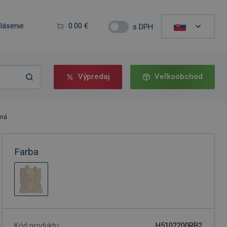
hlásenie
0.00 €
s DPH
Výpredaj
Veľkoobchod
dná
Farba
Kód produktu
H5102200RB2