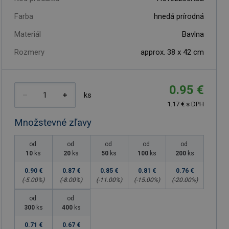
Farba
hnedá prírodná
Materiál
Bavlna
Rozmery
approx. 38 x 42 cm
0.95 €
ks
1.17 € s DPH
Množstevné zľavy
od
od
od
od
od
10
ks
20
ks
50
ks
100
ks
200
ks
0.90 €
0.87 €
0.85 €
0.81 €
0.76 €
(-
5.00
%)
(-
8.00
%)
(-
11.00
%)
(-
15.00
%)
(-
20.00
%)
od
od
300
ks
400
ks
0.71 €
0.67 €