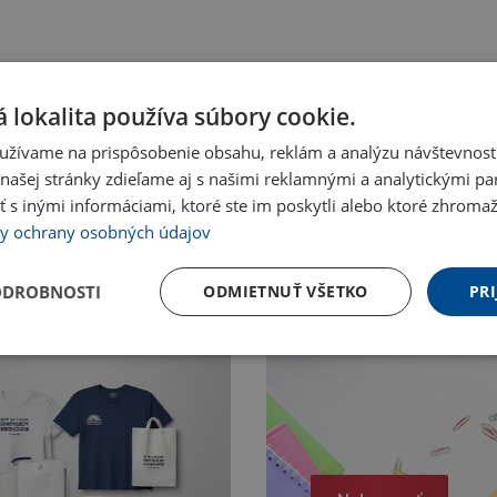
 lokalita používa súbory cookie.
užívame na prispôsobenie obsahu, reklám a analýzu návštevnosti
ašej stránky zdieľame aj s našimi reklamnými a analytickými par
 inými informáciami, ktoré ste im poskytli alebo ktoré zhromažd
y ochrany osobných údajov
ODROBNOSTI
ODMIETNUŤ VŠETKO
PRI