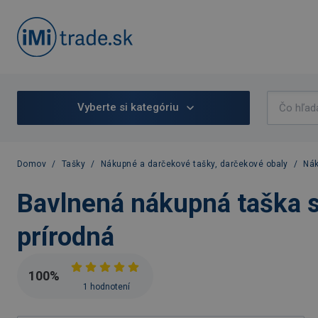
Vyberte si kategóriu
Domov
/
Tašky
/
Nákupné a darčekové tašky, darčekové obaly
/
Nák
Bavlnená nákupná taška s
prírodná
100
%
1 hodnotení