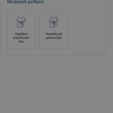
Možnosti potlače
Digitálna
Transférová
transferová
priama tlač
tlač