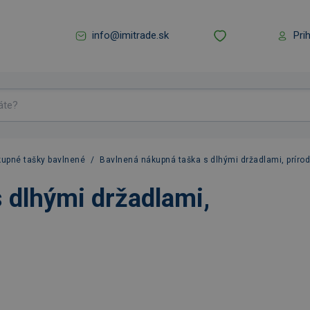
info@imitrade.sk
Pri
upné tašky bavlnené
/
Bavlnená nákupná taška s dlhými držadlami, príro
 dlhými držadlami,