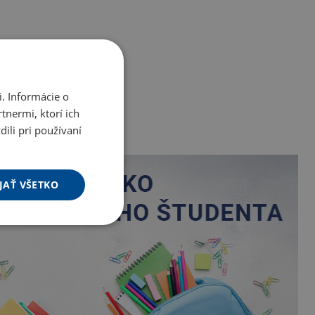
. Informácie o
tnermi, ktorí ich
ili pri používaní
JAŤ VŠETKO