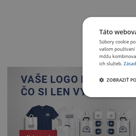
Táto webová
Súbory cookie po
vašom používaní n
môžu kombinovať s
ich služieb.
Zásad
ZOBRAZIŤ P