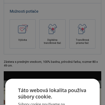
Možnosti potlače
Výšivka
Digitálna
Transférová
transferová tlač
priama tlač
Zástera s predným vreckom, 100% bavlna, prírodná farba, rozmer 80 x
49 cm.
Táto webová lokalita používa
súbory cookie.
Súbory cookie používame na