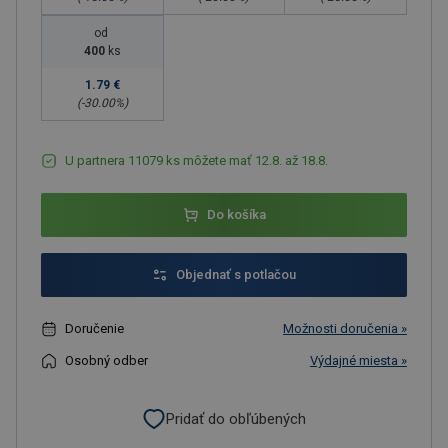
od
400
ks
1.79 €
(-
30.00
%)
U partnera 11079 ks môžete mať 12.8. až 18.8.
Do košíka
Objednať s potlačou
Doručenie
Možnosti doručenia »
Osobný odber
Výdajné miesta »
Pridať do obľúbených