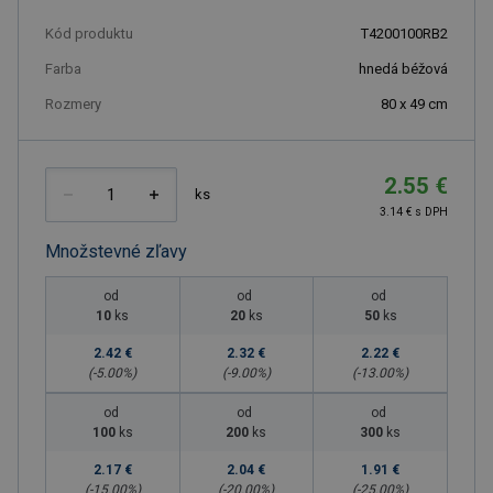
Kód produktu
T4200100RB2
Farba
hnedá béžová
Rozmery
80 x 49 cm
2.55 €
ks
3.14 € s DPH
Množstevné zľavy
od
od
od
10
ks
20
ks
50
ks
2.42 €
2.32 €
2.22 €
(-
5.00
%)
(-
9.00
%)
(-
13.00
%)
od
od
od
100
ks
200
ks
300
ks
2.17 €
2.04 €
1.91 €
(-
15.00
%)
(-
20.00
%)
(-
25.00
%)