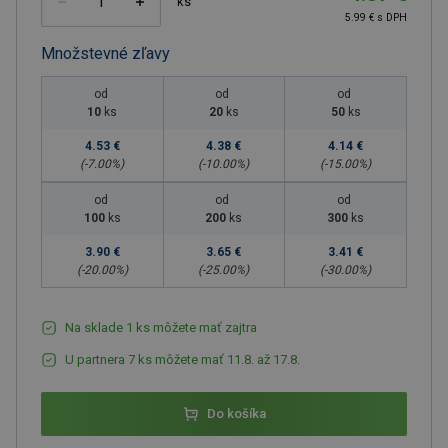
ks
5.99 € s DPH
Množstevné zľavy
od
od
od
10
ks
20
ks
50
ks
4.53 €
4.38 €
4.14 €
(-
7.00
%)
(-
10.00
%)
(-
15.00
%)
od
od
od
100
ks
200
ks
300
ks
3.90 €
3.65 €
3.41 €
(-
20.00
%)
(-
25.00
%)
(-
30.00
%)
Na sklade 1 ks môžete mať zajtra
U partnera 7 ks môžete mať 11.8. až 17.8.
Do košíka