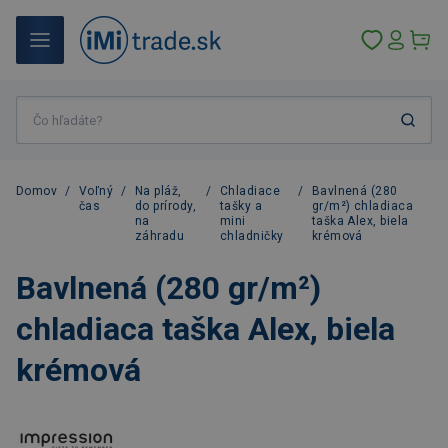
Domov
/
Voľný
/
Na pláž,
/
Chladiace
/
Bavlnená (280
čas
do prírody,
tašky a
gr/m²) chladiaca
na
mini
taška Alex, biela
záhradu
chladničky
krémová
Bavlnená (280 gr/m²)
chladiaca taška Alex, biela
krémová