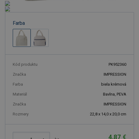
Farba
Kód produktu
PK952360
Značka
IMPRESSION
Farba
biela krémová
Materiál
Bavlna, PEVA
Značka
IMPRESSION
Rozmery
22,8 x 14,0 x 20,0 cm
4.87 €