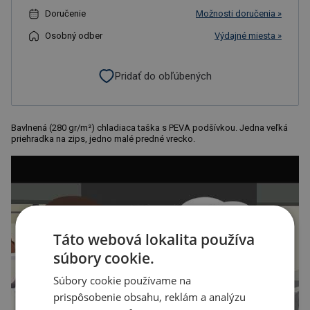
Doručenie
Možnosti doručenia »
Osobný odber
Výdajné miesta »
Pridať do obľúbených
Bavlnená (280 gr/m²) chladiaca taška s PEVA podšívkou. Jedna veľká
priehradka na zips, jedno malé predné vrecko.
Táto webová lokalita používa
súbory cookie.
Súbory cookie používame na
prispôsobenie obsahu, reklám a analýzu