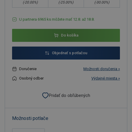
(-
20.00
%)
(-
25.00
%)
(-
30.00
%)
U partnera 6965 ks môžete mať 12.8. až 18.8.
Do košíka
Objednať s potlačou
Doručenie
Možnosti doručenia »
Osobný odber
Výdajné miesta »
Pridať do obľúbených
Možnosti potlače