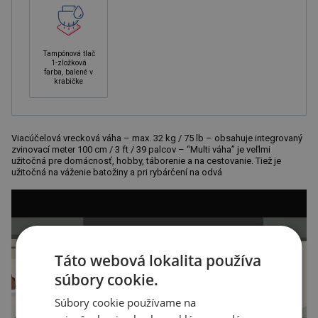
Tampónová tlač
1-zložková
farba, balené v
krabičke
Viacúčelová vrecková váha – max. 32 kg / 75 lb – obsahuje integrovaný
zvinovací meter 100 cm / 3 ft / 39 palcov – “Multi váha” je veľlmi
užitočná pre domácnosť, hobby, táborenie a na cestovanie. Tiež je
užitočná na váženie batožiny a pri rybárčení na odvá
Táto webová lokalita používa
súbory cookie.
Súbory cookie používame na