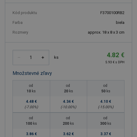
Kód produktu
F3700100RB2
Farba
biela
Rozmery
approx. 18 x 8 x 3 cm
4.82 €
ks
5.93 € s DPH
Množstevné zľavy
od
od
od
10
ks
20
ks
50
ks
4.48 €
4.34 €
4.10 €
(-
7.00
%)
(-
10.00
%)
(-
15.00
%)
od
od
od
100
ks
200
ks
300
ks
3.86 €
3.62 €
3.37 €