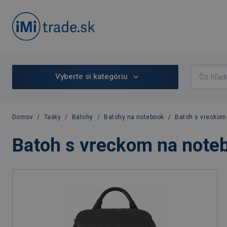
Vyberte si kategóriu
Domov
/
Tašky
/
Batohy
/
Batohy na notebook
/
Batoh s vreckom 
Batoh s vreckom na noteb