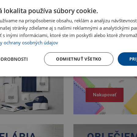
 lokalita používa súbory cookie.
užívame na prispôsobenie obsahu, reklám a analýzu návštevnosti
ašej stránky zdieľame aj s našimi reklamnými a analytickými par
 inými informáciami, ktoré ste im poskytli alebo ktoré zhromažd
y ochrany osobných údajov
ODROBNOSTI
ODMIETNUŤ VŠETKO
PRI
Nakupovať