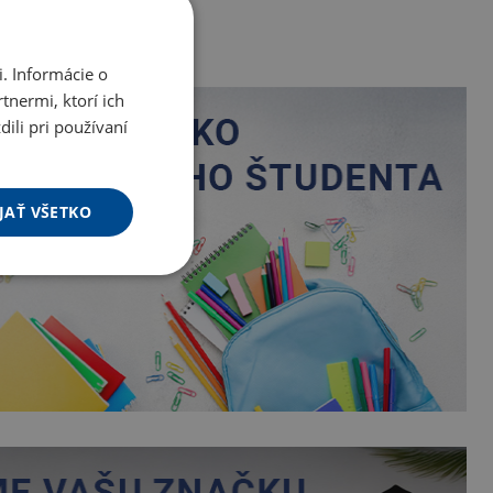
. Informácie o
tnermi, ktorí ich
ili pri používaní
JAŤ VŠETKO