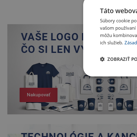
Táto webová
Súbory cookie po
vašom používaní n
môžu kombinovať s
ich služieb.
Zásad
ZOBRAZIŤ P
Nakupovať