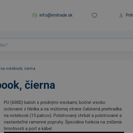
info@imitrade.sk
Pri
na notebook, čierna
ook, čierna
PU (600D) batoh s prednými vreckami, bočné vrecko
izolované z hliníka a na vnútornej strane čalúnená priehradka
na notebook (15 palcov). Polstrovaný chrbát a polstrované a
nastaviteľné ramenné popruhy. Špeciálna funkcia na zníženie
hmotnosti a port a kábel.