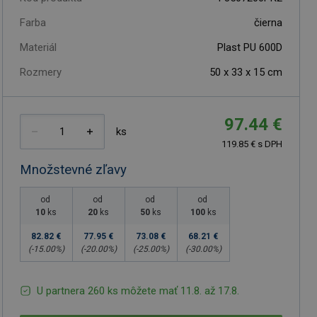
Farba
čierna
Materiál
Plast PU 600D
Rozmery
50 x 33 x 15 cm
97.44 €
ks
119.85 € s DPH
Množstevné zľavy
od
od
od
od
10
ks
20
ks
50
ks
100
ks
82.82 €
77.95 €
73.08 €
68.21 €
(-
15.00
%)
(-
20.00
%)
(-
25.00
%)
(-
30.00
%)
U partnera 260 ks môžete mať 11.8. až 17.8.