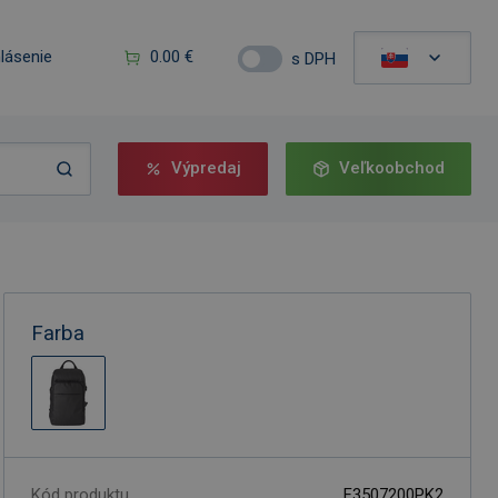
hlásenie
0.00 €
s DPH
Výpredaj
Veľkoobchod
Farba
Kód produktu
F3507200PK2