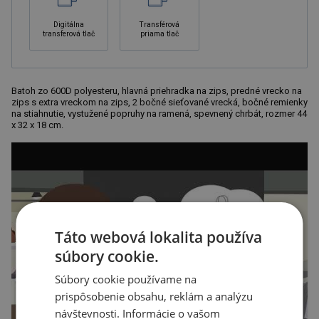
Digitálna
Transférová
transferová tlač
priama tlač
Batoh zo 600D polyesteru, hlavná priehradka na zips, predné vrecko na
zips s extra vreckom na zips, 2 bočné sieťované vrecká, bočné remienky
na stiahnutie, vystužené popruhy na ramená, spevnený chrbát, rozmer 44
x 32 x 18 cm.
Táto webová lokalita používa
súbory cookie.
Súbory cookie používame na
prispôsobenie obsahu, reklám a analýzu
návštevnosti. Informácie o vašom