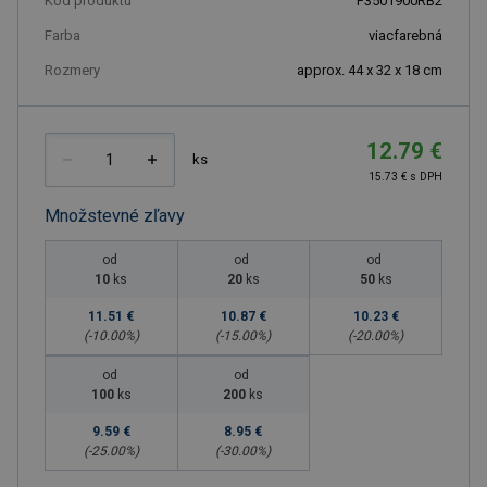
Kód produktu
F3501900RB2
Farba
viacfarebná
Rozmery
approx. 44 x 32 x 18 cm
12.79 €
ks
15.73 € s DPH
Množstevné zľavy
od
od
od
10
ks
20
ks
50
ks
11.51 €
10.87 €
10.23 €
(-
10.00
%)
(-
15.00
%)
(-
20.00
%)
od
od
100
ks
200
ks
9.59 €
8.95 €
(-
25.00
%)
(-
30.00
%)