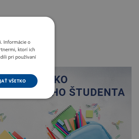
. Informácie o
tnermi, ktorí ich
ili pri používaní
JAŤ VŠETKO