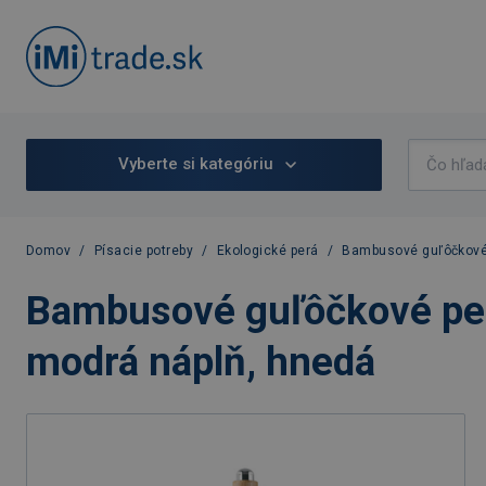
Vyberte si kategóriu
Domov
/
Písacie potreby
/
Ekologické perá
/
Bambusové guľôčkové 
Bambusové guľôčkové pe
modrá náplň, hnedá