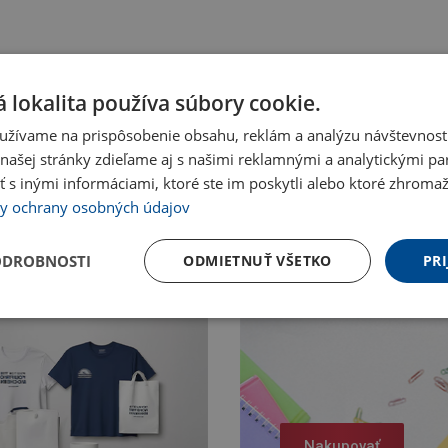
 lokalita používa súbory cookie.
užívame na prispôsobenie obsahu, reklám a analýzu návštevnosti
ašej stránky zdieľame aj s našimi reklamnými a analytickými par
 inými informáciami, ktoré ste im poskytli alebo ktoré zhromažd
y ochrany osobných údajov
ODROBNOSTI
ODMIETNUŤ VŠETKO
PRI
Nakupovať