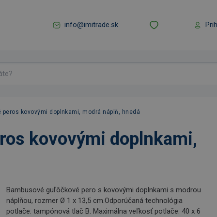
info@imitrade.sk
Pri
peros kovovými doplnkami, modrá náplň, hnedá
ros kovovými doplnkami,
Bambusové guľôčkové pero s kovovými doplnkami s modrou
náplňou, rozmer Ø 1 x 13,5 cm.Odporúčaná technológia
potlače: tampónová tlač B. Maximálna veľkosť potlače: 40 x 6