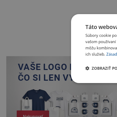
Táto webová
Súbory cookie po
vašom používaní n
môžu kombinovať s
ich služieb.
Zásad
ZOBRAZIŤ P
Nakupovať