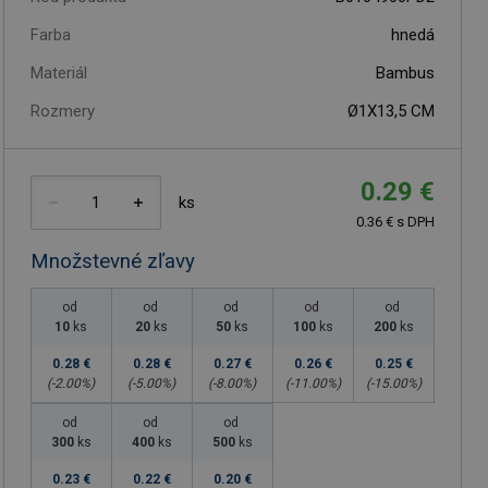
Farba
hnedá
Materiál
Bambus
Rozmery
Ø1X13,5 CM
0.29 €
ks
0.36 € s DPH
Množstevné zľavy
od
od
od
od
od
10
ks
20
ks
50
ks
100
ks
200
ks
0.28 €
0.28 €
0.27 €
0.26 €
0.25 €
(-
2.00
%)
(-
5.00
%)
(-
8.00
%)
(-
11.00
%)
(-
15.00
%)
od
od
od
300
ks
400
ks
500
ks
0.23 €
0.22 €
0.20 €