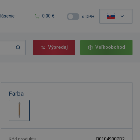
hlásenie
0.00 €
s DPH
Výpredaj
Veľkoobchod
Farba
Kód produktu
B0104900PD2