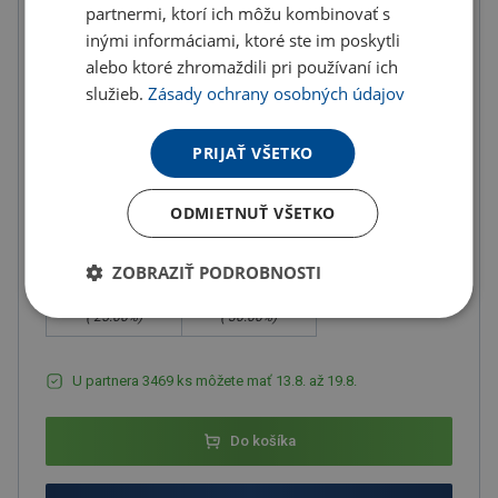
11.17 €
partnermi, ktorí ich môžu kombinovať s
ks
13.74 € s DPH
inými informáciami, ktoré ste im poskytli
alebo ktoré zhromaždili pri používaní ich
Množstevné zľavy
služieb.
Zásady ochrany osobných údajov
od
od
od
10
ks
20
ks
50
ks
PRIJAŤ VŠETKO
10.05 €
9.49 €
8.94 €
(-
10.00
%)
(-
15.00
%)
(-
20.00
%)
ODMIETNUŤ VŠETKO
od
od
100
ks
200
ks
ZOBRAZIŤ PODROBNOSTI
8.38 €
7.82 €
(-
25.00
%)
(-
30.00
%)
U partnera 3469 ks môžete mať 13.8. až 19.8.
Do košíka