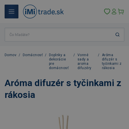
Domov
/
Domácnosť
/
Doplnky a
/
Vonné
/
Aróma
dekorácie
sady a
difuzér s
pre
aroma
tyčinkami z
domácnosť
difuzéry
rákosia
Aróma difuzér s tyčinkami z
rákosia