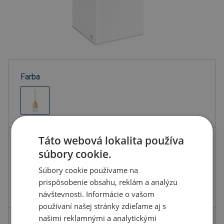
Farba
Táto webová lokalita používa
Kód produktu
H3802000PD2
súbory cookie.
Farba
hnedá
Súbory cookie používame na
Materiál
Mix
prispôsobenie obsahu, reklám a analýzu
Rozmery
5X5X22 CM
návštevnosti. Informácie o vašom
používaní našej stránky zdieľame aj s
našimi reklamnými a analytickými