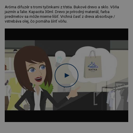
Aróma difuzér s tromi tyčinkami z tŕstia. Bukové drevo a sklo. Vôňa
jazmín a ľalie. Kapacita 30ml. Drevo je prírodný materiál, farba
predmetov sa môže mierne líšiť. Vrchná časť z dreva absorbuje /
vstrebáva olej, čo pomáha šíriť vôňu.