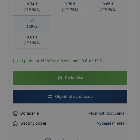
0.74 €
0.70 €
0.65 €
(-
15.00
%)
(-
20.00
%)
(-
25.00
%)
od
400
ks
0.61 €
(-
30.00
%)
U partnera 16162 ks môžete mať 13.8. až 19.8.
Do košíka
Objednať s potlačou
Doručenie
Možnosti doručenia »
Osobný odber
Výdajné miesta »