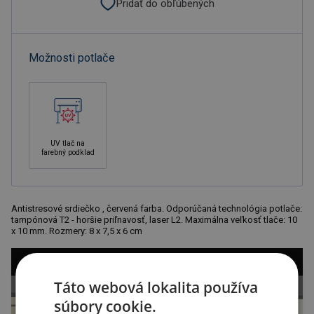
Pridať do obľúbených
Možnosti potlače
UV tlač na
farebný podklad
Antistresové srdiečko , červená farba. Odporúčaná technológia potlače:
tampónová T2 - horšie priľnavosť, laser L2. Maximálna veľkosť tlače: 10
x 10 mm. Rozmery: 8 x 7,5 x 6 cm
Táto webová lokalita používa
súbory cookie.