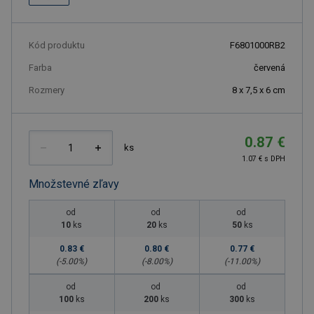
Kód produktu
F6801000RB2
Farba
červená
Rozmery
8 x 7,5 x 6 cm
0.87 €
ks
1.07 € s DPH
Množstevné zľavy
od
od
od
10
ks
20
ks
50
ks
0.83 €
0.80 €
0.77 €
(-
5.00
%)
(-
8.00
%)
(-
11.00
%)
od
od
od
100
ks
200
ks
300
ks