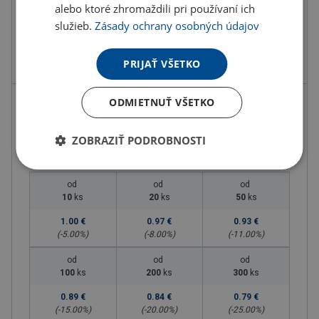
alebo ktoré zhromaždili pri používaní ich
Farba
biela
služieb.
Zásady ochrany osobných údajov
Materiál
Plast PU
Rozmery
0 x 0 x 0 cm
PRIJAŤ VŠETKO
ODMIETNUŤ VŠETKO
1.05 €
ks
1.29 € s DPH
ZOBRAZIŤ PODROBNOSTI
Množstevné zľavy
od
od
od
10
ks
20
ks
50
ks
1.00 €
0.97 €
0.93 €
(-
5.00
%)
(-
8.00
%)
(-
11.00
%)
od
od
od
100
ks
200
ks
300
ks
0.89 €
0.84 €
0.79 €
(-
15.00
%)
(-
20.00
%)
(-
25.00
%)