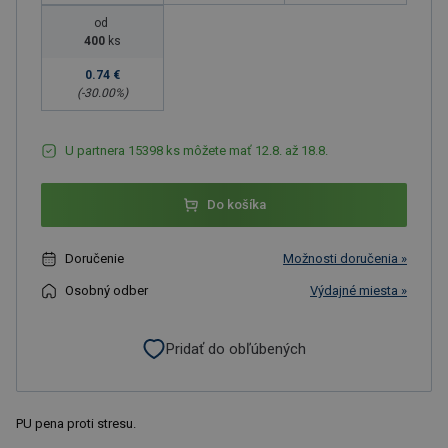
od
400
ks
0.74 €
(-
30.00
%)
U partnera 15398 ks môžete mať 12.8. až 18.8.
Do košíka
Doručenie
Možnosti doručenia »
Osobný odber
Výdajné miesta »
Pridať do obľúbených
PU pena proti stresu.