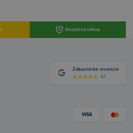
a
Bezpečný nákup
Zákaznícke recenzie
4,7