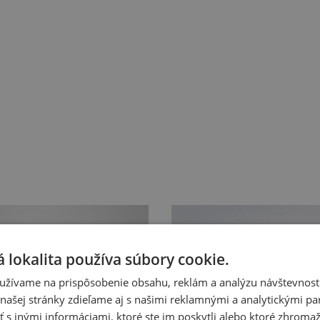
 lokalita používa súbory cookie.
užívame na prispôsobenie obsahu, reklám a analýzu návštevnosti
ašej stránky zdieľame aj s našimi reklamnými a analytickými par
 inými informáciami, ktoré ste im poskytli alebo ktoré zhromažd