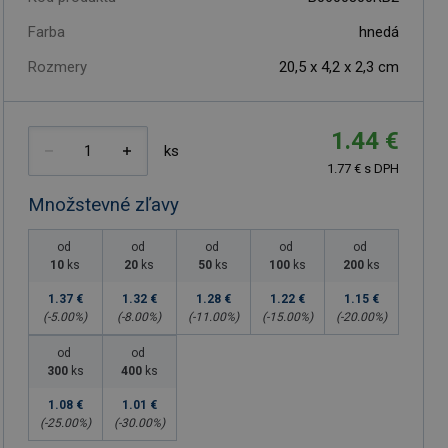
Farba
hnedá
Rozmery
20,5 x 4,2 x 2,3 cm
1.44 €
ks
1.77 € s DPH
Množstevné zľavy
od
od
od
od
od
10
ks
20
ks
50
ks
100
ks
200
ks
1.37 €
1.32 €
1.28 €
1.22 €
1.15 €
(-
5.00
%)
(-
8.00
%)
(-
11.00
%)
(-
15.00
%)
(-
20.00
%)
od
od
300
ks
400
ks
1.08 €
1.01 €
(-
25.00
%)
(-
30.00
%)