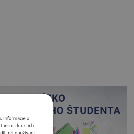
. Informácie o
tnermi, ktorí ich
ili pri používaní