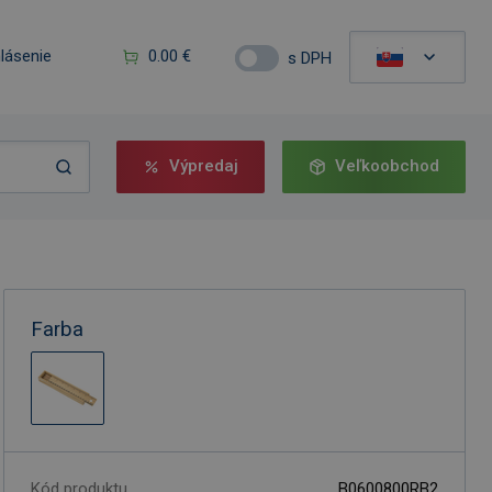
hlásenie
0.00 €
s DPH
Výpredaj
Veľkoobchod
Farba
Kód produktu
B0600800RB2