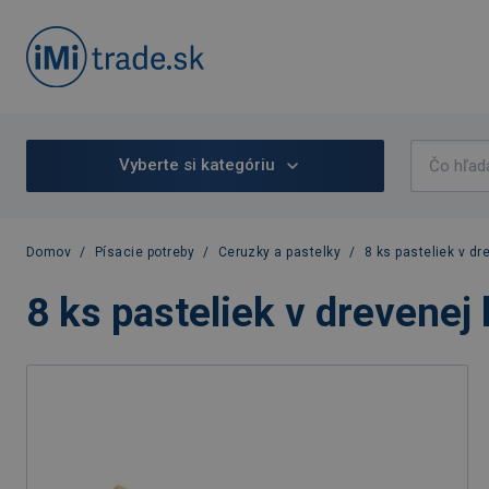
Vyberte si kategóriu
Domov
/
Písacie potreby
/
Ceruzky a pastelky
/
8 ks pasteliek v dr
8 ks pasteliek v drevenej