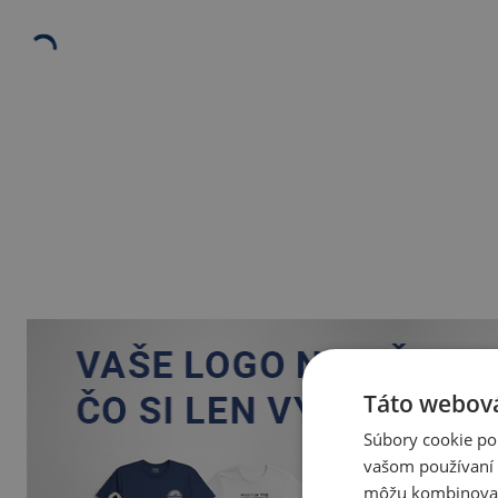
Táto webová
Súbory cookie po
vašom používaní n
môžu kombinovať s