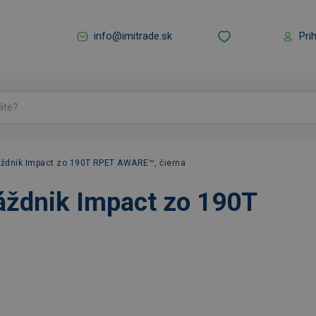
info@imitrade.sk
Pri
áždnik Impact zo 190T RPET AWARE™, čierna
áždnik Impact zo 190T