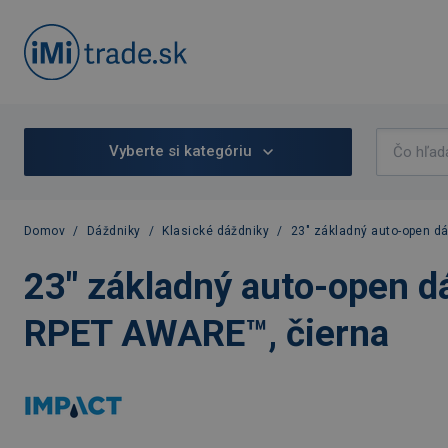
Vyberte si kategóriu
Domov
/
Dáždniky
/
Klasické dáždniky
/
23" základný auto-open d
23" základný auto-open d
RPET AWARE™, čierna