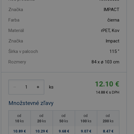
Značka
IMPACT
Farba
čierna
Materiál
rPET, Kov
Značka
Impact
Šírka v palcoch
115
"
Rozmery
84 x ø 103 cm
12.10 €
ks
14.88 € s DPH
Množstevné zľavy
od
od
od
od
od
10
ks
20
ks
50
ks
100
ks
200
ks
10.89 €
10.29 €
9.68 €
9.07 €
8.47 €