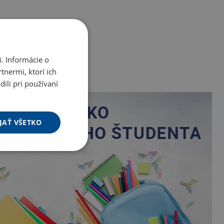
. Informácie o
tnermi, ktorí ich
ili pri používaní
JAŤ VŠETKO