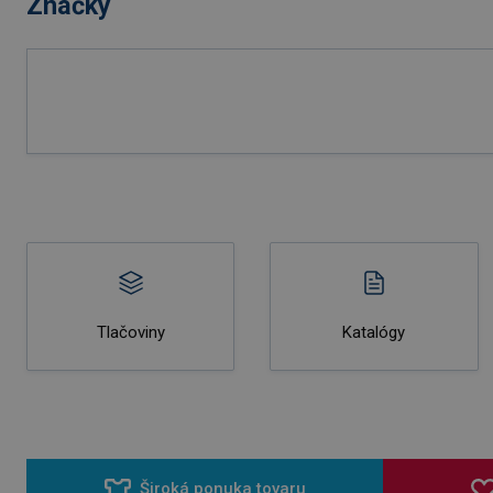
Značky
Tlačoviny
Katalógy
Široká ponuka tovaru