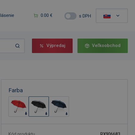
hlásenie
0.00 €
s DPH
Výpredaj
Veľkoobchod
Farba
Kód produktu
RX906683