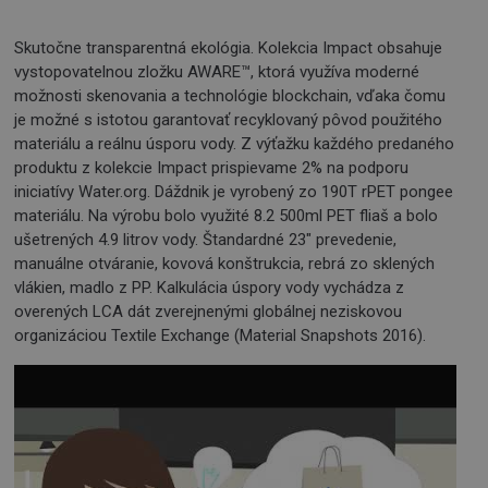
Skutočne transparentná ekológia. Kolekcia Impact obsahuje
vystopovatelnou zložku AWARE™, ktorá využíva moderné
možnosti skenovania a technológie blockchain, vďaka čomu
je možné s istotou garantovať recyklovaný pôvod použitého
materiálu a reálnu úsporu vody. Z výťažku každého predaného
produktu z kolekcie Impact prispievame 2% na podporu
iniciatívy Water.org. Dáždnik je vyrobený zo 190T rPET pongee
materiálu. Na výrobu bolo využité 8.2 500ml PET fliaš a bolo
ušetrených 4.9 litrov vody. Štandardné 23" prevedenie,
manuálne otváranie, kovová konštrukcia, rebrá zo sklených
vlákien, madlo z PP. Kalkulácia úspory vody vychádza z
overených LCA dát zverejnenými globálnej neziskovou
organizáciou Textile Exchange (Material Snapshots 2016).