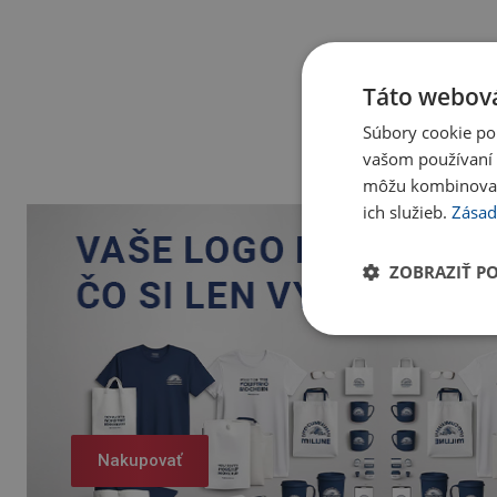
Táto webová
Súbory cookie po
vašom používaní n
môžu kombinovať s
ich služieb.
Zásad
ZOBRAZIŤ P
Nakupovať