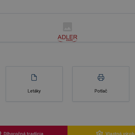
Letáky
Potlač
Dlhoročná tradícia
Vlastná výrob