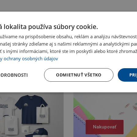
 lokalita používa súbory cookie.
užívame na prispôsobenie obsahu, reklám a analýzu návštevnosti
ašej stránky zdieľame aj s našimi reklamnými a analytickými par
 inými informáciami, ktoré ste im poskytli alebo ktoré zhromažd
y ochrany osobných údajov
ODROBNOSTI
ODMIETNUŤ VŠETKO
PRI
Nakupovať