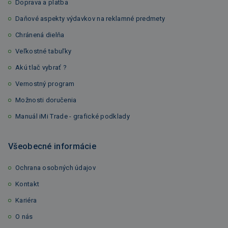
Doprava a platba
Daňové aspekty výdavkov na reklamné predmety
Chránená dielňa
Veľkostné tabuľky
Akú tlač vybrať ?
Vernostný program
Možnosti doručenia
Manuál iMi Trade - grafické podklady
Všeobecné informácie
Ochrana osobných údajov
Kontakt
Kariéra
O nás