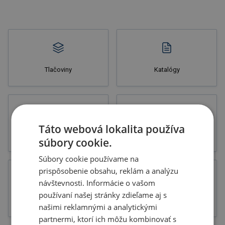
Tlačoviny
Katalógy
Táto webová lokalita používa
Letáky
Potlač
súbory cookie.
Súbory cookie používame na
prispôsobenie obsahu, reklám a analýzu
návštevnosti. Informácie o vašom
používaní našej stránky zdieľame aj s
Novinky
Výpredaj
našimi reklamnými a analytickými
partnermi, ktorí ich môžu kombinovať s