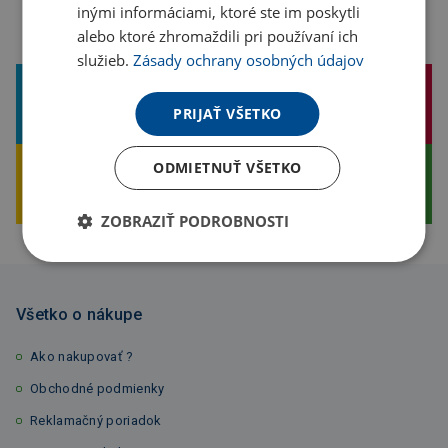
inými informáciami, ktoré ste im poskytli
alebo ktoré zhromaždili pri používaní ich
služieb.
Zásady ochrany osobných údajov
PRIJAŤ VŠETKO
Široká ponuka tovaru
Dlhoročná tradícia
ODMIETNUŤ VŠETKO
Vlastná výroba
Bezpečný nákup
ZOBRAZIŤ PODROBNOSTI
Všetko o nákupe
Ako nakupovať ?
Obchodné podmienky
Reklamačný poriadok