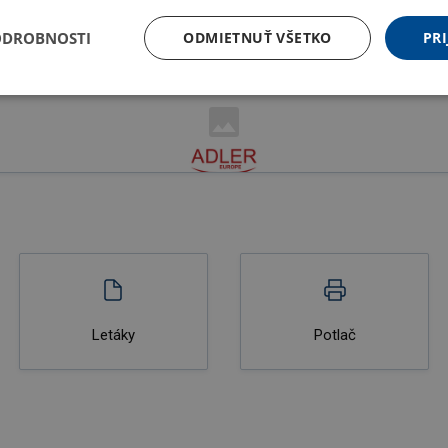
ODROBNOSTI
ODMIETNUŤ VŠETKO
PRI
Letáky
Potlač