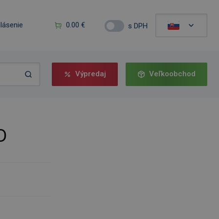
hlásenie
0.00 €
s DPH
Výpredaj
Veľkoobchod
D