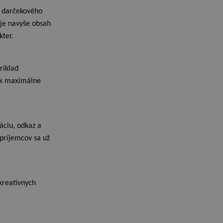
o darčekového
 je navyše obsah
kter.
ríklad
šak maximálne
záciu, odkaz a
 príjemcov sa už
 kreatívnych