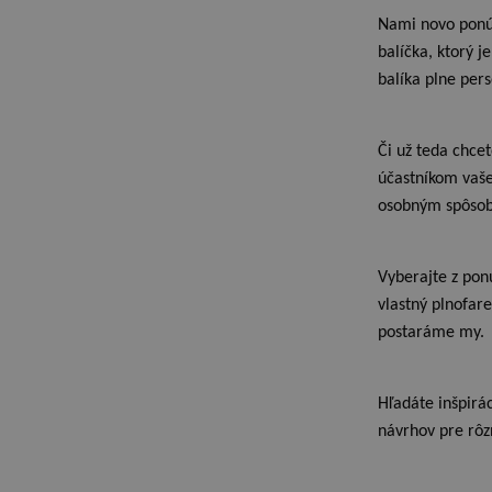
Nami novo ponú
balíčka, ktorý 
balíka plne per
Či už teda chc
účastníkom vaše
osobným spôso
Vyberajte z po
vlastný plnofar
postaráme my.
Hľadáte inšpirác
návrhov pre rôzn