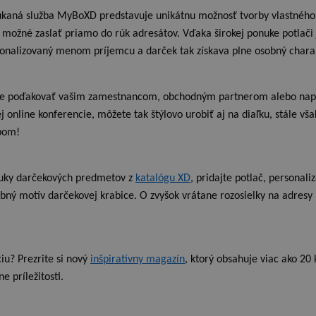
kaná služba MyBoXD predstavuje unikátnu možnosť tvorby vlastnéh
je možné zaslať priamo do rúk adresátov. Vďaka širokej ponuke potlači
sonalizovaný menom príjemcu a darček tak získava plne osobný chara
ete poďakovať vašim zamestnancom, obchodným partnerom alebo nap
j online konferencie, môžete tak štýlovo urobiť aj na diaľku, stále v
bom!
nuky darčekových predmetov z
katalógu XD
, pridajte potlač, personali
ebný motív darčekovej krabice. O zvyšok vrátane rozosielky na adresy
iu? Prezrite si nový
inšpiratívny magazín
, ktorý obsahuje viac ako 20
e príležitosti.