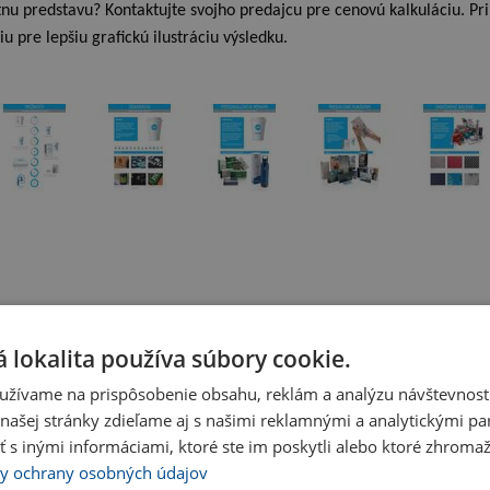
nu predstavu? Kontaktujte svojho predajcu pre cenovú kalkuláciu. Pr
iu pre lepšiu grafickú ilustráciu výsledku.
 lokalita používa súbory cookie.
užívame na prispôsobenie obsahu, reklám a analýzu návštevnosti
ašej stránky zdieľame aj s našimi reklamnými a analytickými par
 inými informáciami, ktoré ste im poskytli alebo ktoré zhromažd
y ochrany osobných údajov