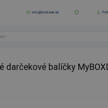
info@imitrade.sk
Pri
né darčekové balíčky MyBOX