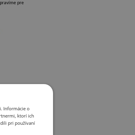
ipravíme pre
. Informácie o
tnermi, ktorí ich
ili pri používaní