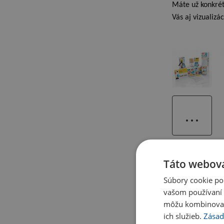
Máte už konkrét
Vás aj vizualizác
...
Táto webová
Súbory cookie po
vašom používaní n
môžu kombinovať s
ich služieb.
Zásad