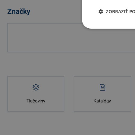
Značky
ZOBRAZIŤ P
Tlačoviny
Katalógy