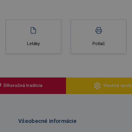
Letáky
Potlač
Dlhoročná tradícia
Vlastná výrob
Všeobecné informácie