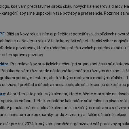
blogu, kde vám predstavíme širokú škálu nových kalendárov a diárov. 
 kategórií, aby sme uspokojili vaše potreby a preferencie. Pozrime sa n
 PF
:
Blíži sa Nový rok a s ním aj príležitosť potešiť svojich blízkych novo
ľadnicu k Novému roku. V tejto kategórii nájdete široký výber originá
adníc a pozdravov, ktoré s radosťou potešia vašich priateľov a rodinu. P
 si ten správny pozdrav.
dáre
:
Pre milovníkov praktických riešení pri organizácii času sú násten
. Ponúkame vám rôznorodé nástenné kalendáre s rôznymi dizajnmi a štý
grafiami prírody, miestami, abstraktnými motívmi a mnohými ďalšími. T
udržiavať prehľad o dňoch a mesiacoch, ale sú aj krásnou dekoráciou p
áre
:
Ak preferujete praktický kalendár, ktorý môžete mať stále na dosah 
 správnou voľbou. Tieto kompaktné kalendáre sú ideálne na písací stôl, 
olík. V ponuke máme stolové kalendáre s rozličnými motívmi a s rôznym
dáre s miestom pre poznámky, to-do zoznamy a ďalšie užitočné sekcie.
e diár pre rok 2024, ktorý vám pomôže organizovať váš pracovný aj súk