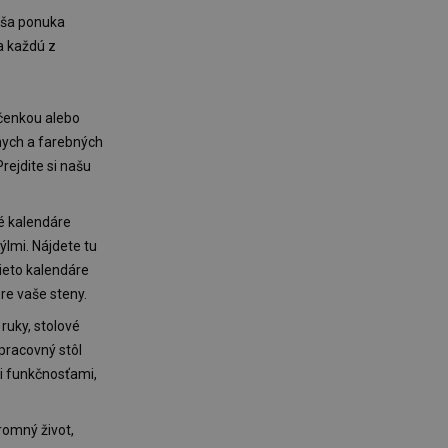
Naša ponuka
a každú z
ročenkou alebo
lnych a farebných
rejdite si našu
né kalendáre
lmi. Nájdete tu
ieto kalendáre
re vaše steny.
ruky, stolové
pracovný stôl
i funkčnosťami,
romný život,