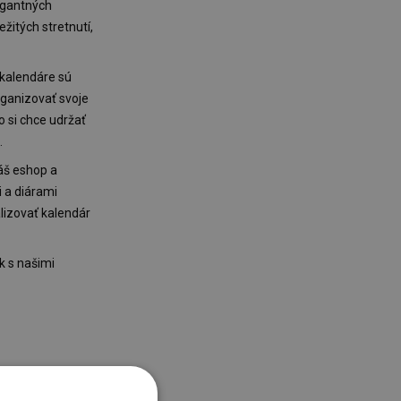
legantných
žitých stretnutí,
 kalendáre sú
rganizovať svoje
 si chce udržať
.
náš eshop a
i a diárami
lizovať kalendár
k s našimi