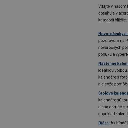
Vitajte v našom 
obsahuje viacero
kategórií bližšie:
Novoročenky a
pozdravom na Poh
novoročných pohľ
ponuku a vyberte
Nástenné kalen
ideálnou voľbou
kalendáre s foto
nielenže pomôžu 
Stolové kalend
kalendáre sú tou
alebo domáci st
napríklad kalen
Diáre
:
Ak hľadát