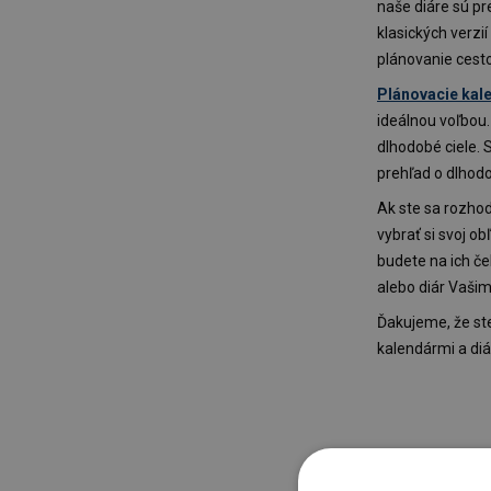
naše diáre sú pr
klasických verzi
plánovanie cesto
Plánovacie kal
ideálnou voľbou
dlhodobé ciele. 
prehľad o dlhod
Ak ste sa rozhodl
vybrať si svoj ob
budete na ich č
alebo diár Vaši
Ďakujeme, že ste
kalendármi a diá