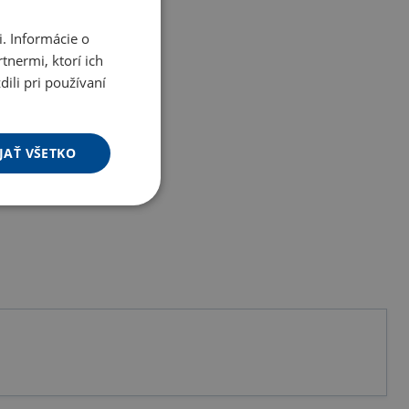
. Informácie o
tnermi, ktorí ich
ili pri používaní
JAŤ VŠETKO