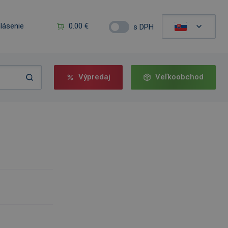
hlásenie
0.00 €
s DPH
Výpredaj
Veľkoobchod