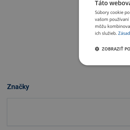
Táto webová
Súbory cookie po
vašom používaní n
môžu kombinovať s
ich služieb.
Zásad
ZOBRAZIŤ P
Značky