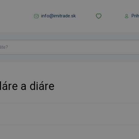
info@imitrade.sk
Pri
áre a diáre