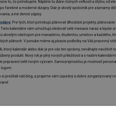
esne to, čo potrebujete. Nájdete tu diáre rôznych veľkostí a štýlov, od e
í po farebné a moderné dizajny. Diár je skvelý spoločník pre záznamy dôle
vania, a iné denné zápisy.
endáre
:
Pre tých, ktorí potrebujú plánovať dlhodobé projekty, plánovacie
. Tieto kalendáre vám umožňujú sledovať celé mesiace naraz a lepšie o
Sú skvelým nástrojom pre manažérov, študentov, umelcov a každého, kto
obých plánoch. V ponuke máme aj písacie podložky na Váš pracovný stôl
i, ktorý kalendár alebo diár je pre vás ten správny, neváhajte navštíviť 
ľúbený produkt. Nový rok je plný nových príležitostí a s našimi kalendárm
ele pripravení čeliť novým výzvam. Samozrejmosťou je možnosť persona
m logom.
 si prečítali náš blog, a prajeme vám úspešný a dobre zorganizovaný ro
rami!