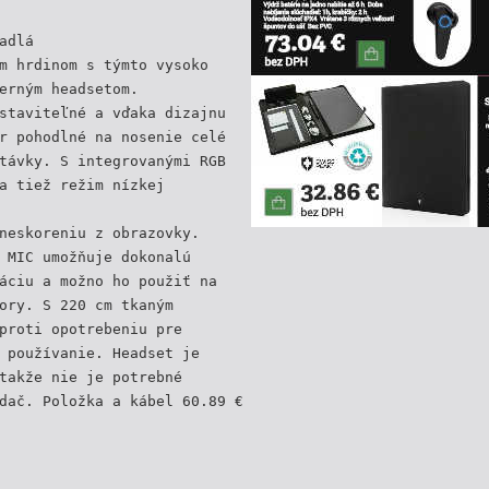
adlá
m hrdinom s týmto vysoko
erným headsetom.
staviteľné a vďaka dizajnu
r pohodlné na nosenie celé
távky. S integrovanými RGB
a tiež režim nízkej
neskoreniu z obrazovky.
 MIC umožňuje dokonalú
áciu a možno ho použiť na
ory. S 220 cm tkaným
proti opotrebeniu pre
 používanie. Headset je
takže nie je potrebné
dač. Položka a kábel 60.89 €