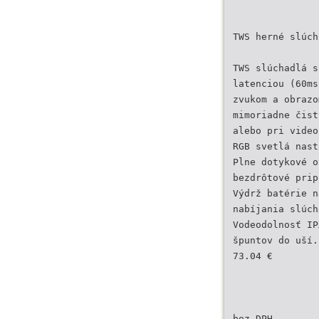
TWS herné slúch
TWS slúchadlá s
latenciou (60ms
zvukom a obrazo
mimoriadne čist
alebo pri video
RGB svetlá nast
Plne dotykové o
bezdrôtové prip
Výdrž batérie n
nabíjania slúch
Vodeodolnosť IP
špuntov do uší.
73.04 €
bez DPH