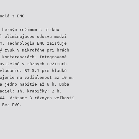
adlá s ENC
 herným režimom s nízkou
) eliminujúcou odozvu medzi
m. Technológia ENC zaisťuje
ý zvuk v mikrofóne pri hrách
 konferenciách. Integrované
aviteľné v rôznych režimoch.
vládanie. BT 5.1 pre hladké
ojenie na vzdialenosť až 10 m.
a jedno nabitie až 6 h. Doba
adiel: 1h, krabičky: 2 h.
X4. Vrátane 3 rôznych veľkostí
 Bez PVC.