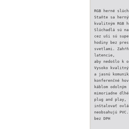
RGB herné slúch
Staňte sa herný
kvalitným RGB h
Slúchadlá sú na
cez uši sú supe
hodiny bez pres
svetlami. Zahŕň
latencie,
aby nedošlo k o
Vysoko kvalitný
a jasnú komunik
konferenčné hov
káblom odolným 
mimoriadne dlhé
plug and play, 
inštalovať ovlá
neobsahujú PVC.
bez DPH