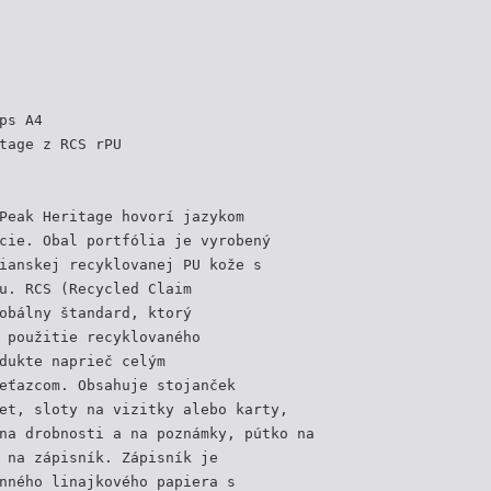
ps A4
tage z RCS rPU
Peak Heritage hovorí jazykom
cie. Obal portfólia je vyrobený
ianskej recyklovanej PU kože s
u. RCS (Recycled Claim
obálny štandard, ktorý
 použitie recyklovaného
dukte naprieč celým
eťazcom. Obsahuje stojanček
et, sloty na vizitky alebo karty,
na drobnosti a na poznámky, pútko na
 na zápisník. Zápisník je
nného linajkového papiera s