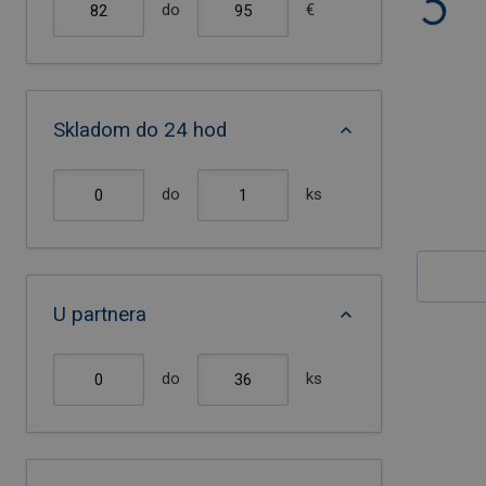
do
€
Skladom do 24 hod
do
ks
U partnera
do
ks