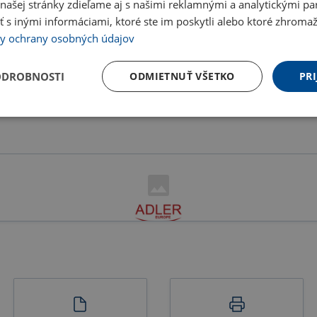
ašej stránky zdieľame aj s našimi reklamnými a analytickými par
 inými informáciami, ktoré ste im poskytli alebo ktoré zhromažd
y ochrany osobných údajov
ODROBNOSTI
ODMIETNUŤ VŠETKO
PRI