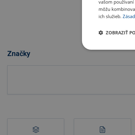
vašom používaní n
môžu kombinovať s
ich služieb.
Zásad
ZOBRAZIŤ P
Značky