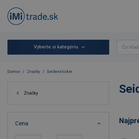
Vyberte si kategóriu
Domov
/
Značky
/
Seidensticker
Sei
Značky
Najpr
Cena