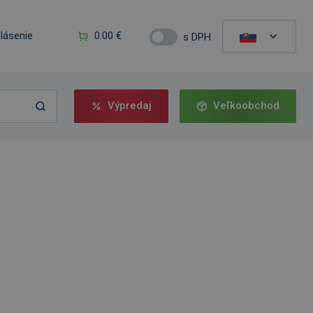
hlásenie
0.00 €
s DPH
Výpredaj
Veľkoobchod