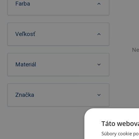
Farba
Veľkosť
Ne
Materiál
Značka
Táto webová
Súbory cookie po