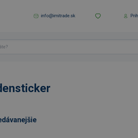
info@imitrade.sk
Pri
densticker
edávanejšie