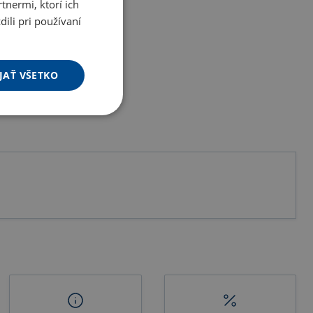
tnermi, ktorí ich
ili pri používaní
JAŤ VŠETKO