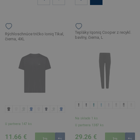
Tepláky Iqoniq Cooper z recykl.
Rýchloschnúce tričko Ioniq Tikal,
bavlny, čierna, L
čierna, 4XL
Na sklade 1 ks
U partnera 147 ks
U partnera 1387 ks
11.66 €
29.26 €