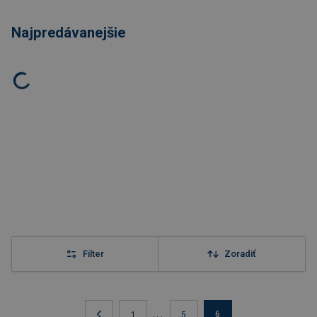
Najpredávanejšie
Filter
Zoradiť
...
6
1
5