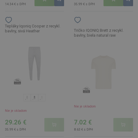
14.34 € s DPH
35.99 € s DPH
Tepláky Iqoniq Cooper z recykl.
Tričko IQONIQ Brett z recykl.
bavlny, sivá Heather
bavlny, biela natural raw
Nie je skladom
Nie je skladom
29.26 €
7.02 €
35.99 € s DPH
8.63 € s DPH