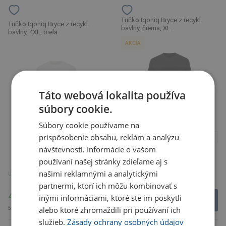
Tričko Iqoniq Bryce z recykl.
Tričko Iqoniq Bryce z recykl.
bavlny, čierna, XL
bavlny, 4XL, biela
AKCIA
Táto webová lokalita používa
súbory cookie.
Súbory cookie používame na
prispôsobenie obsahu, reklám a analýzu
návštevnosti. Informácie o vašom
používaní našej stránky zdieľame aj s
Zobraziť viac
našimi reklamnými a analytickými
U partnera 683 ks
U partnera 3903 ks
partnermi, ktorí ich môžu kombinovať s
4.08 €
4.08 €
inými informáciami, ktoré ste im poskytli
alebo ktoré zhromaždili pri používaní ich
5.02 € s DPH
5.02 € s DPH
služieb.
Zásady ochrany osobných údajov