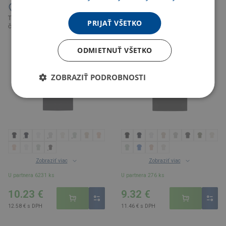
Tričko Iqoniq Kakadu relaxed fit,
Tričko Iqoniq Teide z bavlny,
PRIJAŤ VŠETKO
čierna, L
čierna, 4XL
ODMIETNUŤ VŠETKO
ZOBRAZIŤ PODROBNOSTI
Zobraziť viac
Zobraziť viac
U partnera 6231 ks
U partnera 276 ks
10.23 €
9.32 €
12.58 € s DPH
11.46 € s DPH