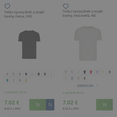
Tričko Iqoniq Brett z recykl.
Tričko Iqoniq Brett z recykl.
bavlny, sivá svetlá, 4XL
bavlny, čierna, XXS
Zobraziť viac
U partnera 150 ks
U partnera 45 ks
7.02 €
7.02 €
8.63 € s DPH
8.63 € s DPH