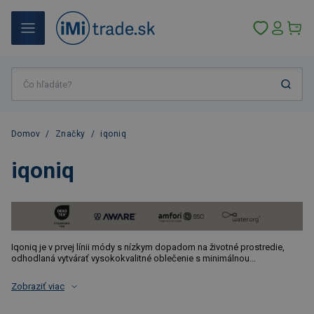
Domov
/
Značky
/
iqoniq
iqoniq
Iqoniq je v prvej línii módy s nízkym dopadom na životné prostredie,
odhodlaná vytvárať vysokokvalitné oblečenie s minimálnou...
Zobraziť viac