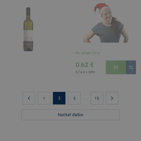
Na sklade 20 ks
0.62 €
0.76 € s DPH
2
...
1
3
15
Načítať ďalšie