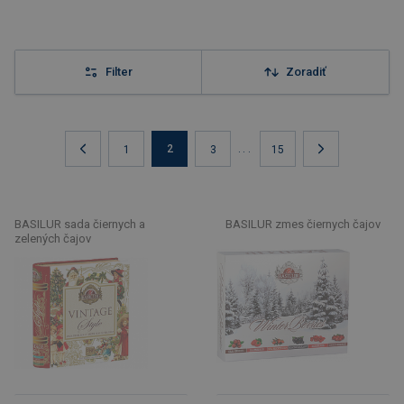
Filter
Zoradiť
2
...
1
3
15
BASILUR sada čiernych a
BASILUR zmes čiernych čajov
zelených čajov