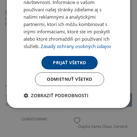
návštevnosti. Informácie o vašom
používaní našej stránky zdieľame aj s
našimi reklamnými a analytickými
CAMPO TEA drevená krabička na
Chabag sypaný čaj, 40g - earl
partnermi, ktorí ich môžu kombinovať s
čaje
grey, hnedá Natural
inými informáciami, ktoré ste im poskytli
NOVINKA
alebo ktoré zhromaždili pri používaní ich
služieb.
Zásady ochrany osobných údajov
PRIJAŤ VŠETKO
ODMIETNUŤ VŠETKO
Nie je skladom
U partnera 606 ks
ZOBRAZIŤ PODROBNOSTI
10.57 €
6.70 €
13.00 € s DPH
8.24 € s DPH
CHARDONNAY
Čiapka Santa Claus, červená