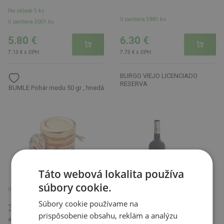
Na sklade 5 ks
U partnera 5881 ks
U partnera 5001 ks
5.80 €
6.30 €
7.13 € s DPH
7.75 € s DPH
BURGO VIEJO LICENCIADO
RESERVA
BUMLE Pohár medu 50 gr , hnedá
Táto webová lokalita používa
súbory cookie.
U partnera 4641 ks
Súbory cookie používame na
3.95 €
prispôsobenie obsahu, reklám a analýzu
4.86 € s DPH