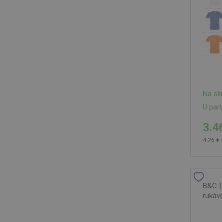
Na sk
U par
3.4
4.26 €
B&C |
rukávo