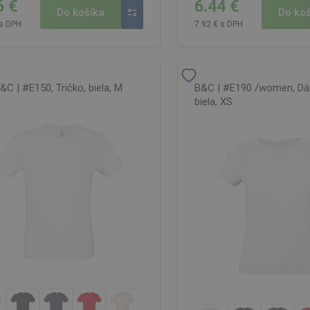
6 €
6.44 €
Do košíka
Do koš
 s DPH
7.92 € s DPH
&C | #E150, Tričko, biela, M
B&C | #E190 /women, Dám
biela, XS