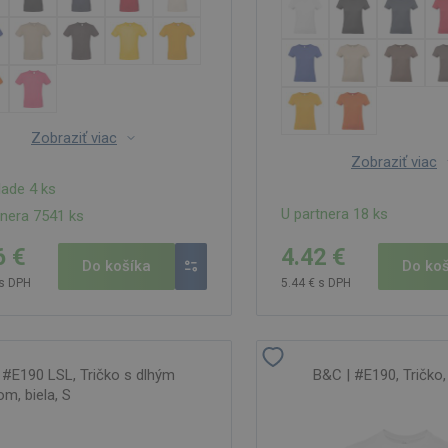
Zobraziť viac
Zobraziť viac
lade 4 ks
U partnera 18 ks
tnera 7541 ks
4.42 €
6 €
Do koš
Do košíka
5.44 € s DPH
 s DPH
 #E190 LSL, Tričko s dlhým
B&C | #E190, Tričko, 
m, biela, S