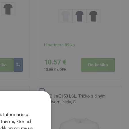
U partnera 89 ks
10.57 €
íka
Do košíka
13.00 € s DPH
n, Dámske
B&C | #E150 LSL, Tričko s dlhým
iela, XS
rukávom, biela, S
. Informácie o
tnermi, ktorí ich
ili pri používaní