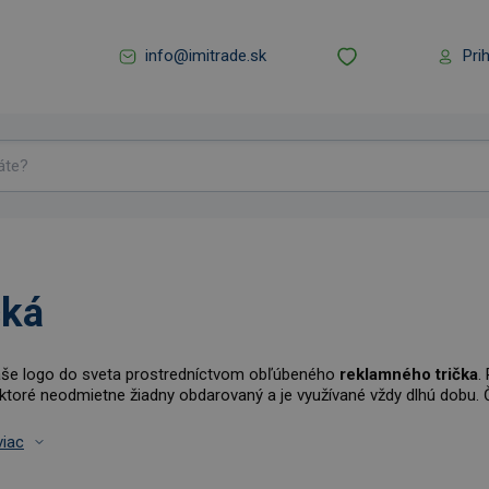
info@imitrade.sk
Pri
čká
aše logo do sveta prostredníctvom obľúbeného
reklamného trička
.
 ktoré neodmietne žiadny obdarovaný a je využívané vždy dlhú dobu. Č
viac