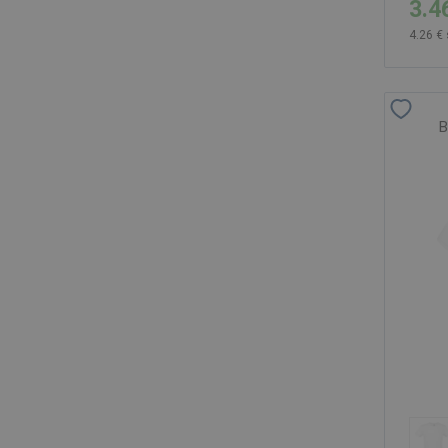
3.4
4.26 €
B