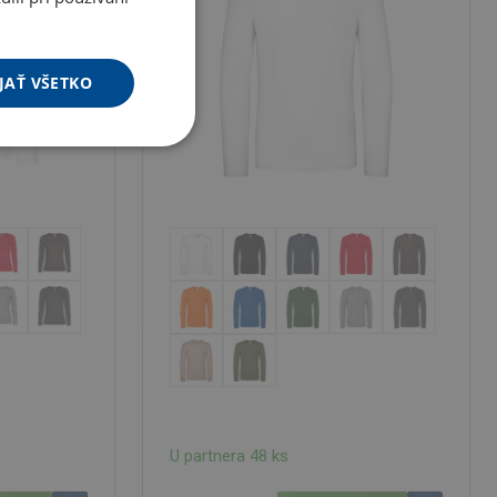
JAŤ VŠETKO
U partnera 48 ks