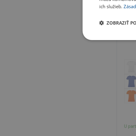
ich služieb.
Zásad
ZOBRAZIŤ P
U par