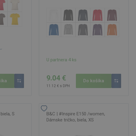
U partnera 4 ks
9.04 €
íka
Do košíka
11.12 € s DPH
biela, S
B&C | #Inspire E150 /women,
Dámske tričko, biela, XS