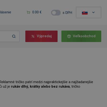
hlásenie
0.00 €
s DPH
Výpredaj
Veľkoobchod
 Reklamné tričko patrí medzi najpraktickejšie a najžiadanejšie
i už je
rukáv dlhý, krátky alebo bez rukáva
, tričko