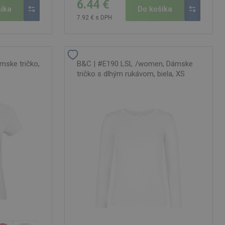
6.44 €
íka
Do košíka
7.92 € s DPH
ske tričko,
B&C | #E190 LSL /women, Dámske
tričko s dlhým rukávom, biela, XS