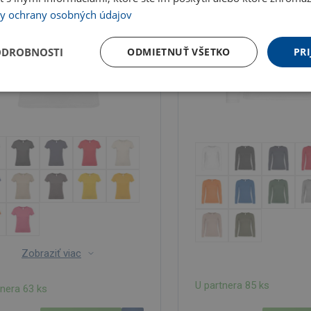
y ochrany osobných údajov
ODROBNOSTI
ODMIETNUŤ VŠETKO
PRI
Zobraziť viac
U partnera 85 ks
tnera 63 ks