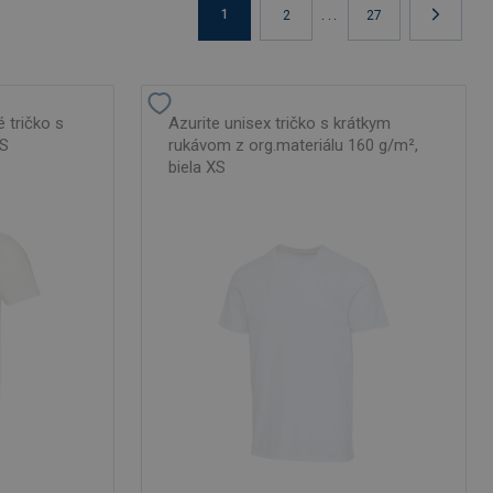
...
1
2
27
é tričko s
Azurite unisex tričko s krátkym
XS
rukávom z org.materiálu 160 g/m²,
biela XS