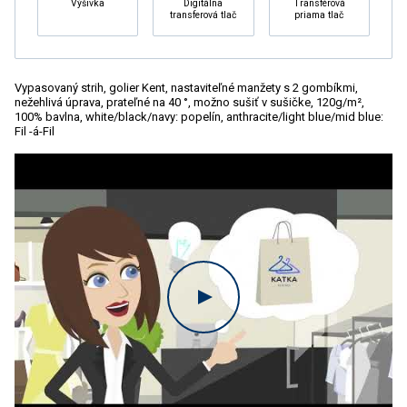
Výšivka
Digitálna
Transférová
transferová tlač
priama tlač
Vypasovaný strih, golier Kent, nastaviteľné manžety s 2 gombíkmi,
nežehlivá úprava, prateľné na 40 °, možno sušiť v sušičke, 120g/m²,
100% bavlna, white/black/navy: popelín, anthracite/light blue/mid blue:
Fil -á-Fil