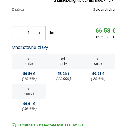
anthracite/light blue/mid blue: Fil-á-Fil
Značka
Seidensticker
66.58 €
ks
81.89 € s DPH
Množstevné zľavy
od
od
od
10
ks
20
ks
50
ks
56.59 €
53.26 €
49.94 €
(-
15.00
%)
(-
20.00
%)
(-
25.00
%)
od
100
ks
46.61 €
(-
30.00
%)
U partnera 7 ks môžete mať 11.8. až 17.8.