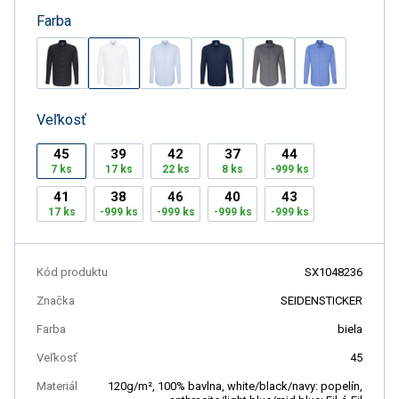
Farba
Veľkosť
45
39
42
37
44
7 ks
17 ks
22 ks
8 ks
-999 ks
41
38
46
40
43
17 ks
-999 ks
-999 ks
-999 ks
-999 ks
Kód produktu
SX1048236
Značka
SEIDENSTICKER
Farba
biela
Veľkosť
45
Materiál
120g/m², 100% bavlna, white/black/navy: popelín,