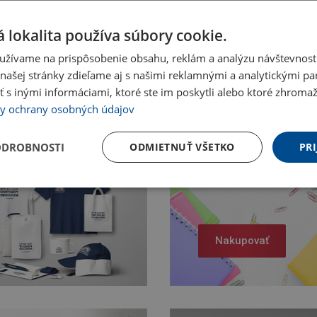
 lokalita používa súbory cookie.
užívame na prispôsobenie obsahu, reklám a analýzu návštevnosti
ašej stránky zdieľame aj s našimi reklamnými a analytickými par
 inými informáciami, ktoré ste im poskytli alebo ktoré zhromažd
y ochrany osobných údajov
ODROBNOSTI
ODMIETNUŤ VŠETKO
PRI
Nakupovať