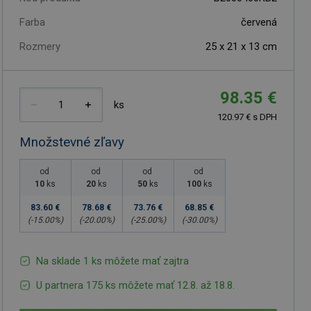
Farba
červená
Rozmery
25 x 21 x 13 cm
98.35 €
ks
120.97 € s DPH
Množstevné zľavy
od
od
od
od
10
ks
20
ks
50
ks
100
ks
83.60 €
78.68 €
73.76 €
68.85 €
(-
15.00
%)
(-
20.00
%)
(-
25.00
%)
(-
30.00
%)
Na sklade 1 ks môžete mať zajtra
U partnera 175 ks môžete mať 12.8. až 18.8.