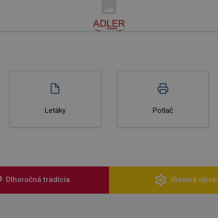
Letáky
Potlač
Dlhoročná tradícia
Vlastná výrob