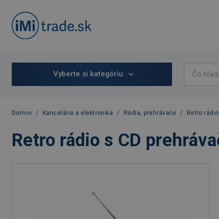
Vyberte si kategóriu
Domov
/
Kancelária a elektronika
/
Rádia, prehrávače
/
Retro rádi
Retro rádio s CD prehráv