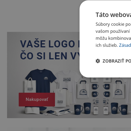
Táto webová
Súbory cookie po
vašom používaní n
môžu kombinovať s
ich služieb.
Zásad
ZOBRAZIŤ P
Nakupovať