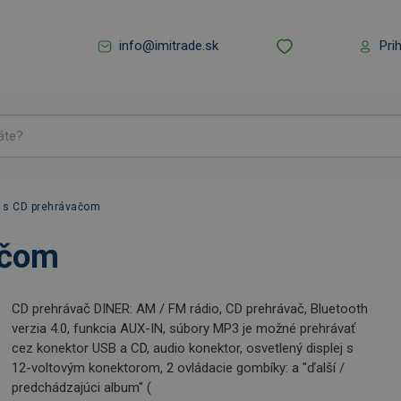
info@imitrade.sk
Pri
o s CD prehrávačom
ačom
CD prehrávač DINER: AM / FM rádio, CD prehrávač, Bluetooth
verzia 4.0, funkcia AUX-IN, súbory MP3 je možné prehrávať
cez konektor USB a CD, audio konektor, osvetlený displej s
12-voltovým konektorom, 2 ovládacie gombíky: a "ďalší /
predchádzajúci album" (