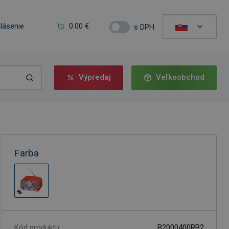
hlásenie
0.00 €
s DPH
Výpredaj
Veľkoobchod
Farba
Kód produktu
B2000400RB2