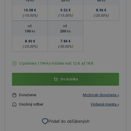
10
ks
20
ks
50
ks
10.08 €
9.52 €
8.96 €
(-
10.00
%)
(-
15.00
%)
(-
20.00
%)
od
od
100
ks
200
ks
8.40 €
7.84 €
(-
25.00
%)
(-
30.00
%)
U partnera 1194 ks môžete mať 12.8. až 18.8.
Do košíka
Doručenie
Možnosti doručenia »
Osobný odber
Výdajné miesta »
Pridať do obľúbených