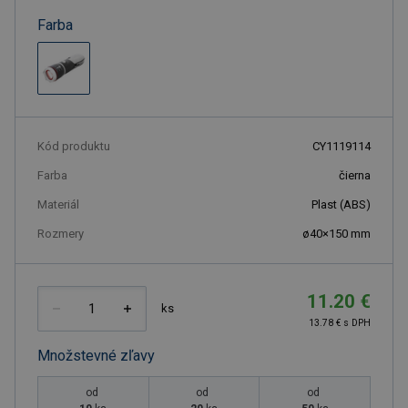
Farba
Kód produktu
CY1119114
Farba
čierna
Materiál
Plast (ABS)
Rozmery
ø40×150 mm
11.20 €
ks
13.78 € s DPH
Množstevné zľavy
od
od
od