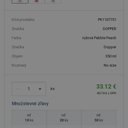
Kód produktu
PK1107751
Značka
DOPPER
Farba
ružová Pebble Peach
Značka
Dopper
Objem
350
ml
Rozmery
No size
33.12 €
ks
40.74 € s DPH
Množstevné zľavy
od
od
od
10
ks
20
ks
50
ks