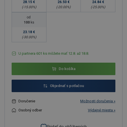
28.15 €
26.50 €
24.84 €
(-
15.00
%)
(-
20.00
%)
(-
25.00
%)
od
100
ks
23.18 €
(-
30.00
%)
U partnera 601 ks môžete mať 12.8. až 18.8.
Do košíka
Objednať s potlačou
Doručenie
Možnosti doručenia »
Osobný odber
Výdajné miesta »
Pridať do obľúbených