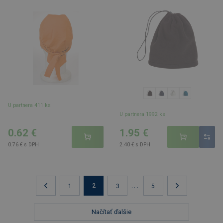
U partnera 411 ks
U partnera 1992 ks
0.62 €
1.95 €
0.76 € s DPH
2.40 € s DPH
2
...
1
3
5
Načítať ďalšie