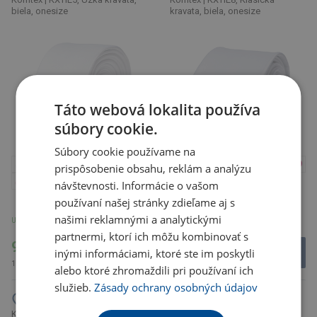
biela, onesize
kravata, biela, onesize
Táto webová lokalita používa
súbory cookie.
Súbory cookie používame na
prispôsobenie obsahu, reklám a analýzu
návštevnosti. Informácie o vašom
používaní našej stránky zdieľame aj s
Zobraziť viac
Zobraziť viac
našimi reklamnými a analytickými
U partnera 6 ks
U partnera 176 ks
partnermi, ktorí ich môžu kombinovať s
9.15 €
9.15 €
inými informáciami, ktoré ste im poskytli
11.25 € s DPH
11.25 € s DPH
alebo ktoré zhromaždili pri používaní ich
služieb.
Zásady ochrany osobných údajov
Korntex | KXWWB – Zürich,