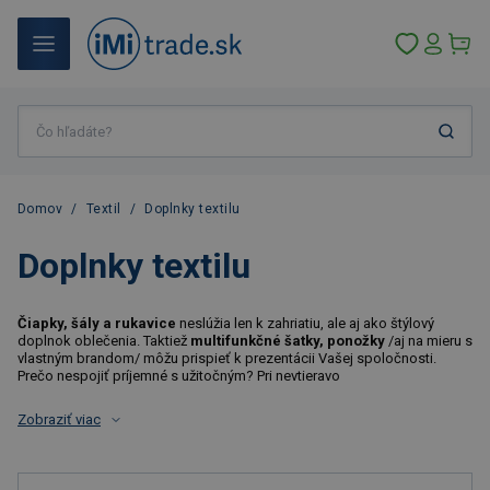
Domov
/
Textil
/
Doplnky textilu
Doplnky textilu
Čiapky, šály a rukavice
neslúžia len k zahriatiu, ale aj ako štýlový
doplnok oblečenia. Taktiež
multifunkčné šatky, ponožky
/aj na mieru s
vlastným brandom/ môžu prispieť k prezentácii Vašej spoločnosti.
Prečo nespojiť príjemné s užitočným? Pri nevtieravo
Zobraziť viac