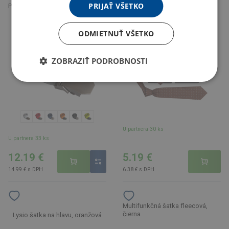
PRIJAŤ VŠETKO
Pracovný opasek, biela, onesize
Luxey Kravata, hnedá
ODMIETNUŤ VŠETKO
ZOBRAZIŤ PODROBNOSTI
U partnera 30 ks
U partnera 33 ks
12.19 €
5.19 €
14.99 € s DPH
6.38 € s DPH
Multifunkčná šatka fleecová,
čierna
Lysio šatka na hlavu, oranžová