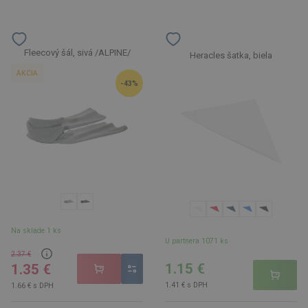
Fleecový šál, sivá /ALPINE/
Heracles šatka, biela
AKCIA
-43%
Na sklade 1 ks
U partnera 1071 ks
2.37 €
1.15 €
1.35 €
1.41 € s DPH
1.66 € s DPH