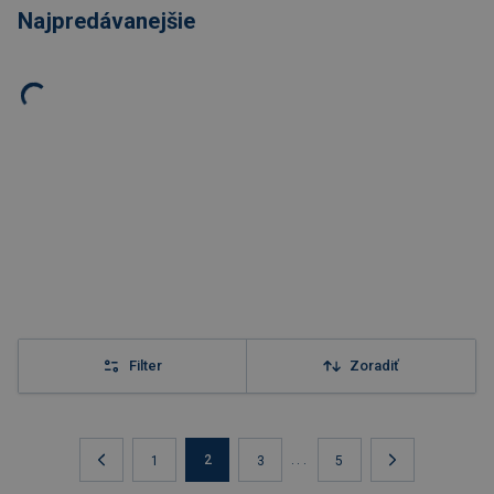
Najpredávanejšie
Filter
Zoradiť
2
...
1
3
5