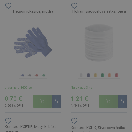
Hetson rukavice, modrá
Holiam viacúčelová šatka, biela
U partnera 8600 ks
Na sklade 3 ks
0.70 €
1.21 €
0.86 € s DPH
1.49 € s DPH
Korntex | KXBTIE, Motýlik, biela,
Korntex | KXHK, Štvorcová šatka
onesize