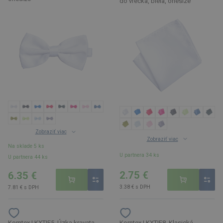
do vrecka, biela, onesize
Zobraziť viac
Zobraziť viac
Na sklade 5 ks
U partnera 34 ks
U partnera 44 ks
2.75 €
6.35 €
3.38 € s DPH
7.81 € s DPH
Korntex | KXTIE5, Úzka kravata,
Korntex | KXTIE8, Klasická