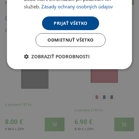
9.84 € s DPH
9.84 € s DPH
služieb.
Zásady ochrany osobných údajov
PRIJAŤ VŠETKO
Denný diár A5 FALCON červený
2027
Denný diár A5 Everyday sivý 2027
ODMIETNUŤ VŠETKO
ZOBRAZIŤ PODROBNOSTI
U partnera 747 ks
U partnera 2142 ks
8.00 €
6.90 €
9.84 € s DPH
8.49 € s DPH