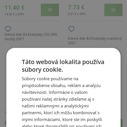
7.73 €
11.40 €
9.51 € s DPH
14.02 € s DPH
Denný diár A5 Everyday COLORS
Denný diár A5 Everyday oranžový
modrý 2027
2027
Táto webová lokalita používa
súbory cookie.
Súbory cookie používame na
prispôsobenie obsahu, reklám a analýzu
návštevnosti. Informácie o vašom
používaní našej stránky zdieľame aj s
našimi reklamnými a analytickými
U partnera 1510 ks
partnermi, ktorí ich môžu kombinovať s
U partnera 334 ks
inými informáciami, ktoré ste im poskytli
8.00 €
8.00 €
alebo ktoré zhromaždili pri používaní ich