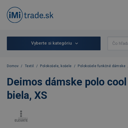
Vyberte si kategóriu
Domov
/
Textil
/
Polokošele, košele
/
Polokošele funkčné dámske
Deimos dámske polo cool 
biela, XS