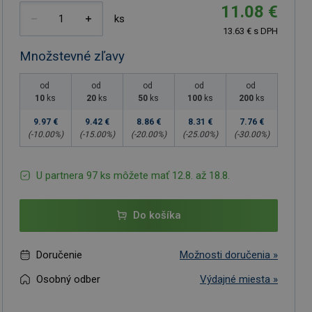
11.08 €
ks
13.63 € s DPH
Množstevné zľavy
od
od
od
od
od
10
ks
20
ks
50
ks
100
ks
200
ks
9.97 €
9.42 €
8.86 €
8.31 €
7.76 €
(-
10.00
%)
(-
15.00
%)
(-
20.00
%)
(-
25.00
%)
(-
30.00
%)
U partnera 97 ks môžete mať 12.8. až 18.8.
Do košíka
Doručenie
Možnosti doručenia »
Osobný odber
Výdajné miesta »