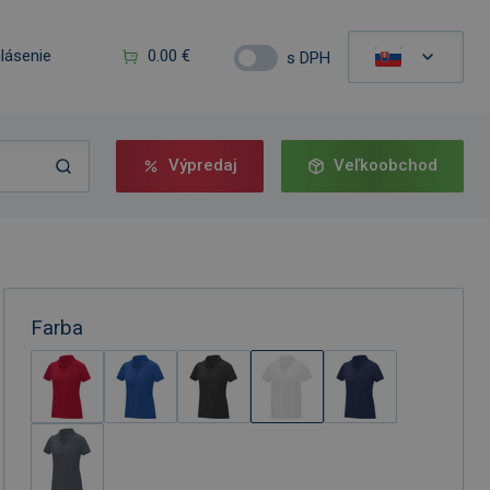
hlásenie
0.00 €
s DPH
Výpredaj
Veľkoobchod
Farba