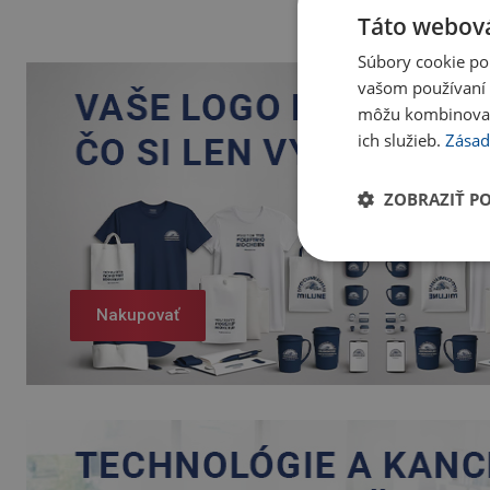
Táto webová
Súbory cookie po
vašom používaní n
môžu kombinovať s
ich služieb.
Zásad
ZOBRAZIŤ P
Nakupovať