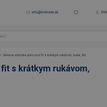
info@imitrade.sk
Pri
/
Deimos dámske polo cool fit s krátkym rukávom, biela, XS
fit s krátkym rukávom,