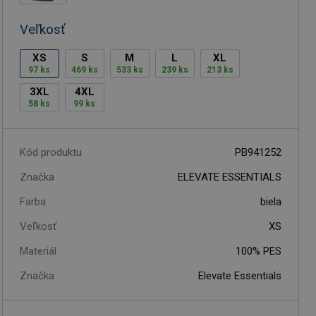
Veľkosť
XS
S
M
L
XL
97 ks
469 ks
533 ks
239 ks
213 ks
3XL
4XL
58 ks
99 ks
Kód produktu
PB941252
Značka
ELEVATE ESSENTIALS
Farba
biela
Veľkosť
XS
Materiál
100% PES
Značka
Elevate Essentials