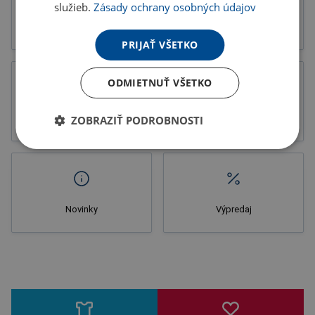
služieb.
Zásady ochrany osobných údajov
Tlačoviny
Katalógy
PRIJAŤ VŠETKO
ODMIETNUŤ VŠETKO
Letáky
Potlač
ZOBRAZIŤ PODROBNOSTI
Novinky
Výpredaj