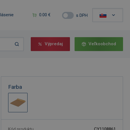
hlásenie
0.00 €
s DPH
Výpredaj
Veľkoobchod
Farba
Kód produktu
CY1108861