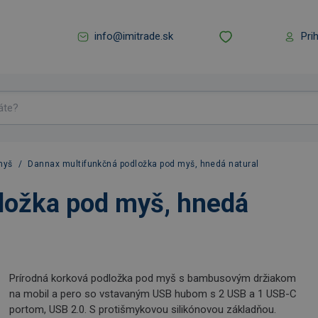
info@imitrade.sk
Pri
myš
/
Dannax multifunkčná podložka pod myš, hnedá natural
ložka pod myš, hnedá
Prírodná korková podložka pod myš s bambusovým držiakom
na mobil a pero so vstavaným USB hubom s 2 USB a 1 USB-C
portom, USB 2.0. S protišmykovou silikónovou základňou.