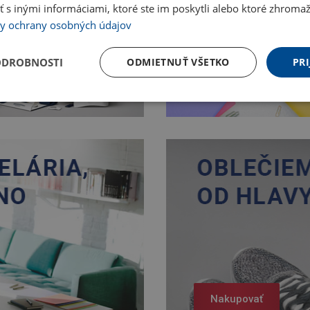
 inými informáciami, ktoré ste im poskytli alebo ktoré zhromažd
y ochrany osobných údajov
ODROBNOSTI
ODMIETNUŤ VŠETKO
PRI
Nakupovať
Nakupovať