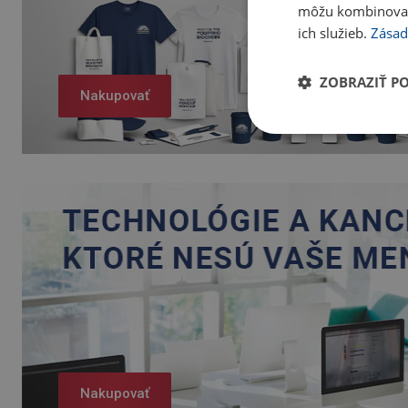
môžu kombinovať s
ich služieb.
Zásad
ZOBRAZIŤ P
Nakupovať
Nakupovať