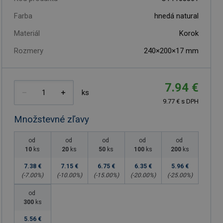
Farba
hnedá natural
Materiál
Korok
Rozmery
240×200×17 mm
7.94 €
ks
9.77 € s DPH
Množstevné zľavy
od
od
od
od
od
10
ks
20
ks
50
ks
100
ks
200
ks
7.38 €
7.15 €
6.75 €
6.35 €
5.96 €
(-
7.00
%)
(-
10.00
%)
(-
15.00
%)
(-
20.00
%)
(-
25.00
%)
od
300
ks
5.56 €