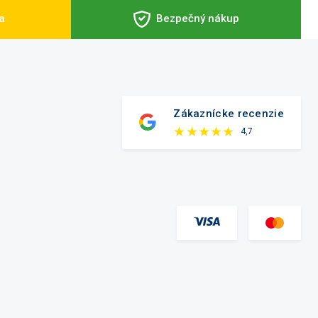
a
Bezpečný nákup
Zákaznícke recenzie
4,7