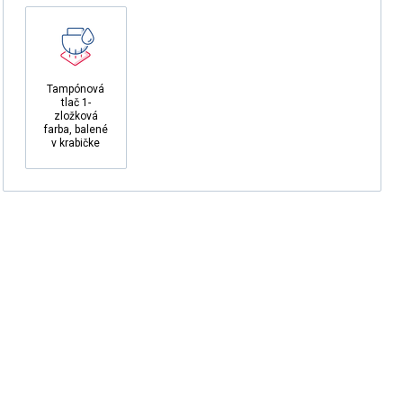
Tampónová
tlač 1-
zložková
farba, balené
v krabičke