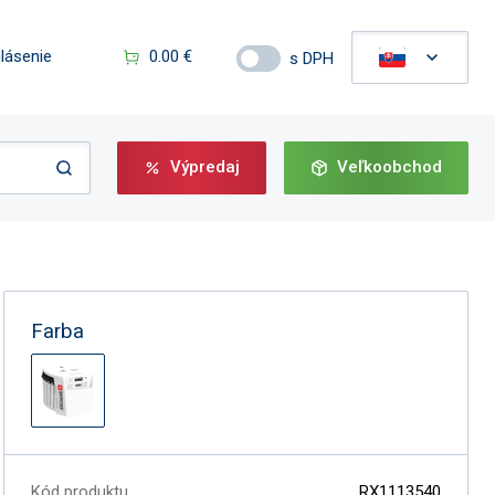
hlásenie
0.00 €
s DPH
Výpredaj
Veľkoobchod
Farba
Kód produktu
RX1113540