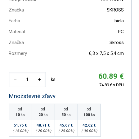
Značka
SKROSS
Farba
biela
Materiál
PC
Značka
Skross
Rozmery
6,3 x 7,5 x 5,4 cm
60.89 €
ks
74.89 € s DPH
Množstevné zľavy
od
od
od
od
10
ks
20
ks
50
ks
100
ks
51.76 €
48.71 €
45.67 €
42.62 €
(-
15.00
%)
(-
20.00
%)
(-
25.00
%)
(-
30.00
%)