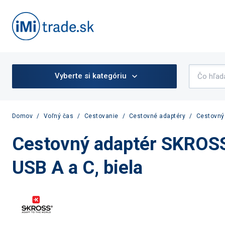
Vyberte si kategóriu
Domov
/
Voľný čas
/
Cestovanie
/
Cestovné adaptéry
/
Cestovný 
Cestovný adaptér SKROSS
USB A a C, biela