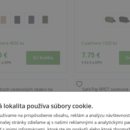
tnera 4036 ks
U partnera 1020 ks
0 €
7.75 €
Do košíka
D
€ s DPH
9.53 € s DPH
troch cestovných obalov na
SafeTrip RPET cestovná 
enie a obuv do kufra
NOVINKA
 lokalita používa súbory cookie.
užívame na prispôsobenie obsahu, reklám a analýzu návštevnosti
ašej stránky zdieľame aj s našimi reklamnými a analytickými par
 inými informáciami, ktoré ste im poskytli alebo ktoré zhromažd