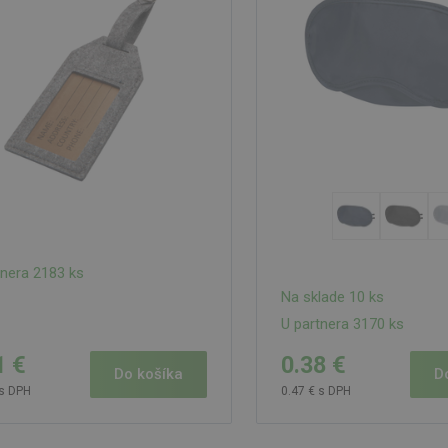
tnera 2183 ks
Na sklade 10 ks
U partnera 3170 ks
1 €
0.38 €
Do košíka
D
 s DPH
0.47 € s DPH