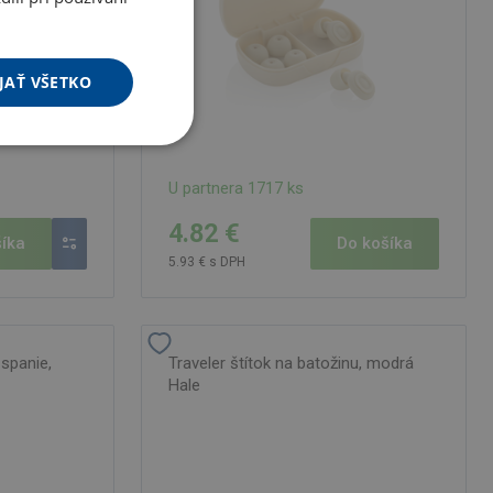
JAŤ VŠETKO
U partnera 1717 ks
4.82 €
íka
Do košíka
5.93 € s DPH
 spanie,
Traveler štítok na batožinu, modrá
Hale