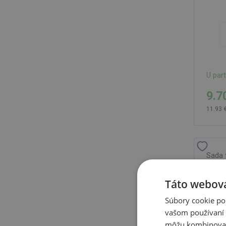
U par
9.7
11.93 
Sada 
obleč
Táto webová
Súbory cookie po
vašom používaní n
môžu kombinovať s