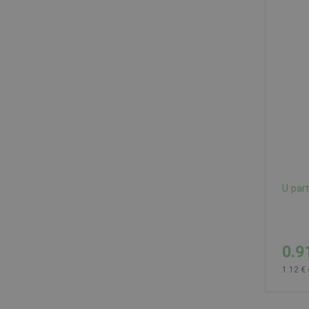
U par
0.9
1.12 €