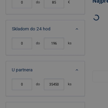
Najpr
do
€
Skladom do 24 hod
do
ks
U partnera
do
ks