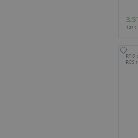
3.5
4.32 €
RFID 
RCS r