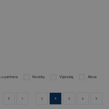
 u partnera
Novinky
Výpredaj
Akcia
...
4
1
3
5
6