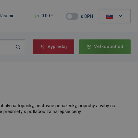
hlásenie
0.00 €
s DPH
Výpredaj
Veľkoobchod
, obaly na topánky, cestovné peňaženky, popruhy a váhy na
né predmety s potlačou za najlepšie ceny.