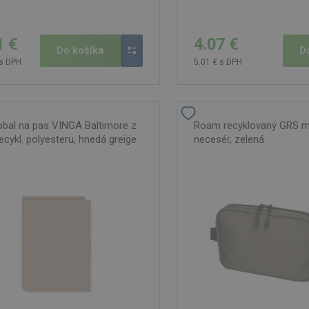
4.07 €
1 €
D
Do košíka
5.01 € s DPH
 s DPH
obal na pas VINGA Baltimore z
Roam recyklovaný GRS m
ecykl. polyesteru, hnedá greige
necesér, zelená