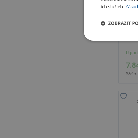
ich služieb.
Zásad
ZOBRAZIŤ P
U par
7.8
9.64 €