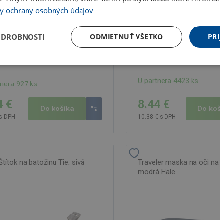
y ochrany osobných údajov
ODROBNOSTI
ODMIETNUŤ VŠETKO
PRI
U partnera 4423 ks
tnera 927 ks
8.44 €
4 €
Do koš
Do košíka
10.38 € s DPH
 s DPH
Štítok na batožinu Tie, sivá
Traveler maska ​​na oči na
modrá Hale