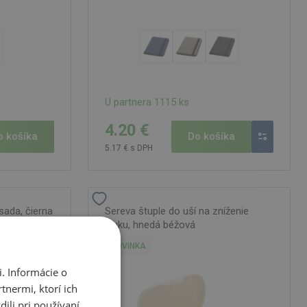
U partnera 1115 ks
4.20 €
o košíka
Do košíka
5.17 € s DPH
sada, čierna
Sereva štuple do uší na zníženie
hluku, hnedá béžová
NOVINKA
. Informácie o
tnermi, ktorí ich
ili pri používaní