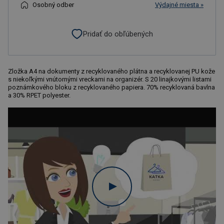
Osobný odber
Výdajné miesta »
Pridať do obľúbených
Zložka A4 na dokumenty z recyklovaného plátna a recyklovanej PU kože
s niekoľkými vnútornými vreckami na organizér. S 20 linajkovými listami
poznámkového bloku z recyklovaného papiera. 70% recyklovaná bavlna
a 30% RPET polyester.