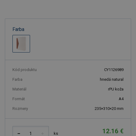
Farba
Kód produktu
CY1126989
Farba
hnedá natural
Materiál
rPU koža
Formát
A4
Rozmery
235×310×20 mm
12.16 €
ks