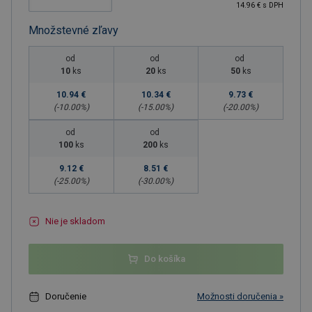
14.96 € s DPH
Množstevné zľavy
od
od
od
10
ks
20
ks
50
ks
10.94 €
10.34 €
9.73 €
(-
10.00
%)
(-
15.00
%)
(-
20.00
%)
od
od
100
ks
200
ks
9.12 €
8.51 €
(-
25.00
%)
(-
30.00
%)
Nie je skladom
Do košíka
Doručenie
Možnosti doručenia »