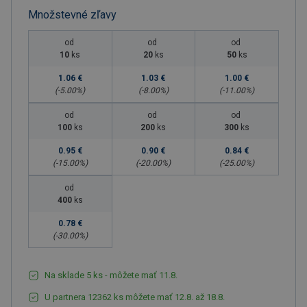
Množstevné zľavy
od
od
od
10
ks
20
ks
50
ks
1.06 €
1.03 €
1.00 €
(-
5.00
%)
(-
8.00
%)
(-
11.00
%)
od
od
od
100
ks
200
ks
300
ks
0.95 €
0.90 €
0.84 €
(-
15.00
%)
(-
20.00
%)
(-
25.00
%)
od
400
ks
0.78 €
(-
30.00
%)
Na sklade 5 ks - môžete mať 11.8.
U partnera 12362 ks môžete mať 12.8. až 18.8.