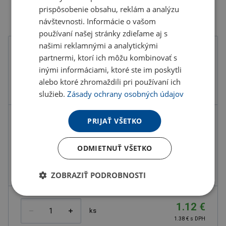
prispôsobenie obsahu, reklám a analýzu
návštevnosti. Informácie o vašom
používaní našej stránky zdieľame aj s
našimi reklamnými a analytickými
Farba
partnermi, ktorí ich môžu kombinovať s
inými informáciami, ktoré ste im poskytli
alebo ktoré zhromaždili pri používaní ich
služieb.
Zásady ochrany osobných údajov
PRIJAŤ VŠETKO
Kód produktu
CY938837
Farba
modrá tmavá
ODMIETNUŤ VŠETKO
Materiál
Recyklovaný PET polyester
Rozmery
185×90 mm
ZOBRAZIŤ PODROBNOSTI
1.12 €
ks
1.38 € s DPH