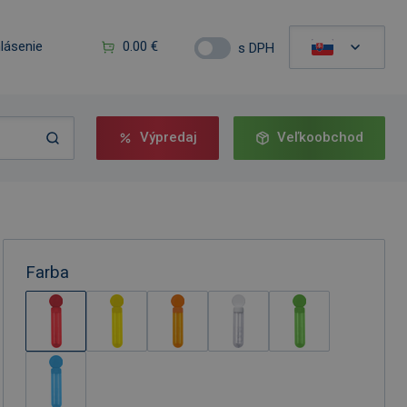
hlásenie
0.00 €
s DPH
Výpredaj
Veľkoobchod
Farba