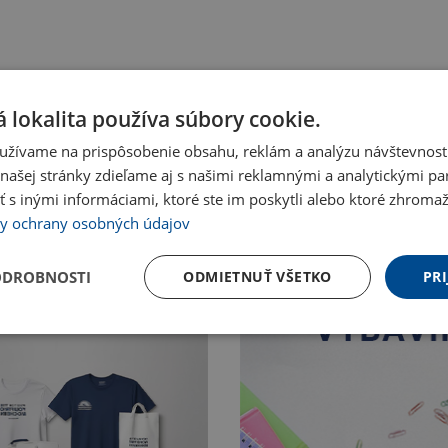
 lokalita používa súbory cookie.
užívame na prispôsobenie obsahu, reklám a analýzu návštevnosti
ašej stránky zdieľame aj s našimi reklamnými a analytickými par
 inými informáciami, ktoré ste im poskytli alebo ktoré zhromažd
y ochrany osobných údajov
ODROBNOSTI
ODMIETNUŤ VŠETKO
PRI