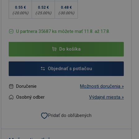
0.55 €
0.52 €
0.48 €
(-
20.00
%)
(-
25.00
%)
(-
30.00
%)
U partnera 35687 ks môžete mať 11.8. až 17.8.
Do košíka
Objednať s potlačou
Doručenie
Možnosti doručenia »
Osobný odber
Výdajné miesta »
Pridať do obľúbených