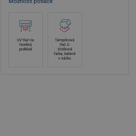
Možnosti potlače
UV tlač na
Tampónová
farebný
tlač 2-
podklad
zložková
farba, balené
v sáčku