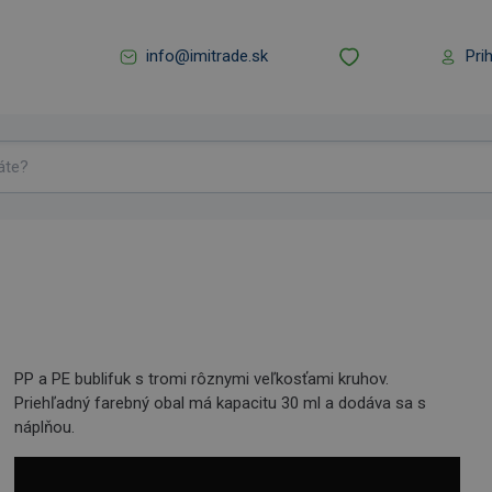
info@imitrade.sk
Pri
PP a PE bublifuk s tromi rôznymi veľkosťami kruhov.
Priehľadný farebný obal má kapacitu 30 ml a dodáva sa s
náplňou.