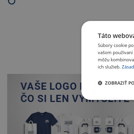
Táto webová
Súbory cookie po
vašom používaní n
môžu kombinovať s
ich služieb.
Zásad
ZOBRAZIŤ P