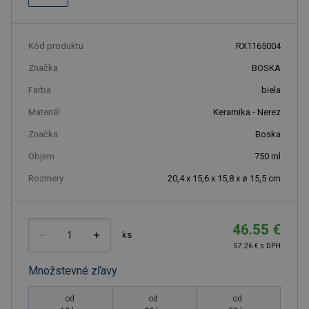
Kód produktu
RX1165004
Značka
BOSKA
Farba
biela
Materiál
Keramika - Nerez
Značka
Boska
Objem
750
ml
Rozmery
20,4 x 15,6 x 15,8 x ø 15,5 cm
46.55 €
ks
57.26 € s DPH
Množstevné zľavy
od
od
od