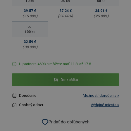
10
ks
20
ks
50
ks
39.57 €
37.24 €
34.91 €
(-
15.00
%)
(-
20.00
%)
(-
25.00
%)
od
100
ks
32.59 €
(-
30.00
%)
U partnera 469 ks môžete mať 11.8. až 17.8.
Do košíka
Doručenie
Možnosti doručenia »
Osobný odber
Výdajné miesta »
Pridať do obľúbených