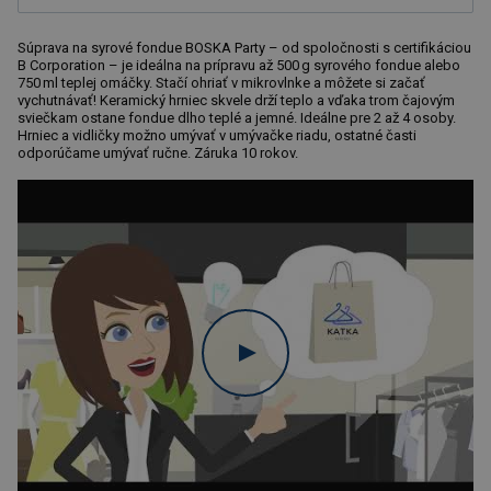
Súprava na syrové fondue BOSKA Party – od spoločnosti s certifikáciou
B Corporation – je ideálna na prípravu až 500 g syrového fondue alebo
750 ml teplej omáčky. Stačí ohriať v mikrovlnke a môžete si začať
vychutnávať! Keramický hrniec skvele drží teplo a vďaka trom čajovým
sviečkam ostane fondue dlho teplé a jemné. Ideálne pre 2 až 4 osoby.
Hrniec a vidličky možno umývať v umývačke riadu, ostatné časti
odporúčame umývať ručne. Záruka 10 rokov.