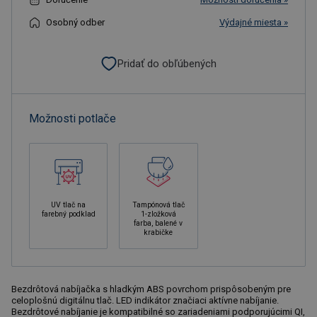
Osobný odber
Výdajné miesta »
Pridať do obľúbených
Možnosti potlače
UV tlač na
Tampónová tlač
farebný podklad
1-zložková
farba, balené v
krabičke
Bezdrôtová nabíjačka s hladkým ABS povrchom prispôsobeným pre
celoplošnú digitálnu tlač. LED indikátor značiaci aktívne nabíjanie.
Bezdrôtové nabíjanie je kompatibilné so zariadeniami podporujúcimi QI,