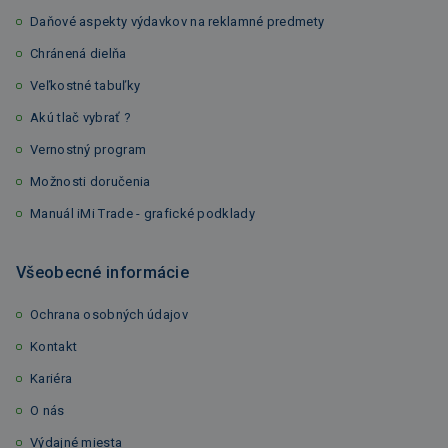
Daňové aspekty výdavkov na reklamné predmety
Chránená dielňa
Veľkostné tabuľky
Akú tlač vybrať ?
Vernostný program
Možnosti doručenia
Manuál iMi Trade - grafické podklady
Všeobecné informácie
Ochrana osobných údajov
Kontakt
Kariéra
O nás
Výdajné miesta