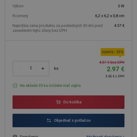
Výkon
5
W
Rozmery
6,2 x 6,2 x 0,8 cm
Najnižšia cena produktu za posledných 30 dní pred
4.57 €
zavedením tejto zľavy bez DPH
Ušetríš
-
35
%
4.57 € bez DPH
2.97 €
ks
3.65 € s DPH
Na sklade 33 ks môžete mať zajtra
Do košíka
Objednať s potlačou
Doručenie
Možnosti doručenia »